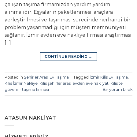
çalışan taşıma firmamızdan yardım yardım
alınmalıdır. Eşyaların paketlenmesi, araçlara
yerleştirilmesi ve taşınması sürecinde herhangi bir
problem yaşanmadığı için müşteri memnuniyeti
sağlanır. İzmir evden eve nakliye firması araştırması
[…]
CONTINUE READING
→
Posted in
Şehirler Arası Ev Taşıma
|
Tagged
İzmir Kilis Ev Taşıma
,
Kilis İzmir Nakliye
,
Kilis şehirler arası evden eve nakliyat
,
Kilis'te
güvenilir taşıma firması
Bir yorum bırak
ATASUN NAKLIYAT
HIZMETLERIMIZ