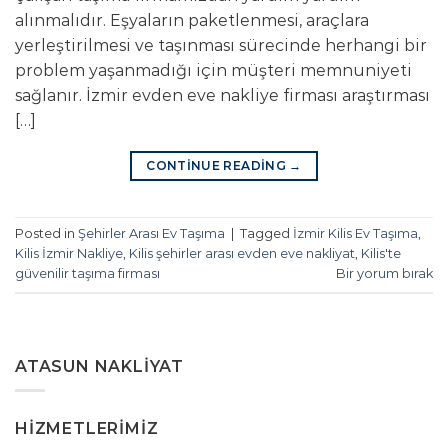
alınmalıdır. Eşyaların paketlenmesi, araçlara
yerleştirilmesi ve taşınması sürecinde herhangi bir
problem yaşanmadığı için müşteri memnuniyeti
sağlanır. İzmir evden eve nakliye firması araştırması
[…]
CONTINUE READING
→
Posted in
Şehirler Arası Ev Taşıma
|
Tagged
İzmir Kilis Ev Taşıma
,
Kilis İzmir Nakliye
,
Kilis şehirler arası evden eve nakliyat
,
Kilis'te
güvenilir taşıma firması
Bir yorum bırak
ATASUN NAKLIYAT
HIZMETLERIMIZ