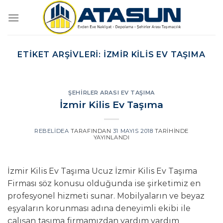
İçeriğe
atla
ETIKET ARŞIVLERI:
İZMIR KILIS EV TAŞIMA
ŞEHIRLER ARASI EV TAŞIMA
İzmir Kilis Ev Taşıma
REBELIDEA
TARAFINDAN
31 MAYIS 2018
TARIHINDE
YAYINLANDI
İzmir Kilis Ev Taşıma Ucuz İzmir Kilis Ev Taşıma
Firması söz konusu olduğunda ise şirketimiz en
profesyonel hizmeti sunar. Mobilyaların ve beyaz
eşyaların korunması adına deneyimli ekibi ile
çalışan taşıma firmamızdan yardım yardım