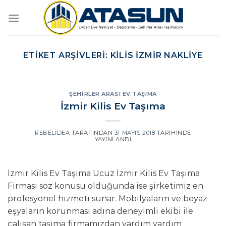
İçeriğe
atla
ETIKET ARŞIVLERI:
KILIS İZMIR NAKLIYE
ŞEHIRLER ARASI EV TAŞIMA
İzmir Kilis Ev Taşıma
REBELIDEA
TARAFINDAN
31 MAYIS 2018
TARIHINDE
YAYINLANDI
İzmir Kilis Ev Taşıma Ucuz İzmir Kilis Ev Taşıma
Firması söz konusu olduğunda ise şirketimiz en
profesyonel hizmeti sunar. Mobilyaların ve beyaz
eşyaların korunması adına deneyimli ekibi ile
çalışan taşıma firmamızdan yardım yardım