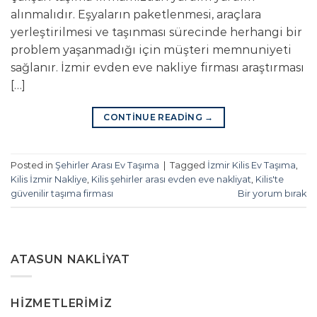
alınmalıdır. Eşyaların paketlenmesi, araçlara
yerleştirilmesi ve taşınması sürecinde herhangi bir
problem yaşanmadığı için müşteri memnuniyeti
sağlanır. İzmir evden eve nakliye firması araştırması
[…]
CONTINUE READING
→
Posted in
Şehirler Arası Ev Taşıma
|
Tagged
İzmir Kilis Ev Taşıma
,
Kilis İzmir Nakliye
,
Kilis şehirler arası evden eve nakliyat
,
Kilis'te
güvenilir taşıma firması
Bir yorum bırak
ATASUN NAKLIYAT
HIZMETLERIMIZ