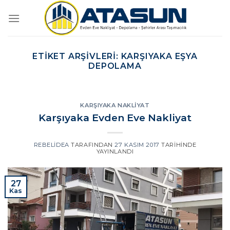
İçeriğe
atla
ETIKET ARŞIVLERI:
KARŞIYAKA EŞYA
DEPOLAMA
KARŞIYAKA NAKLIYAT
Karşıyaka Evden Eve Nakliyat
REBELIDEA
TARAFINDAN
27 KASIM 2017
TARIHINDE
YAYINLANDI
27
Kas