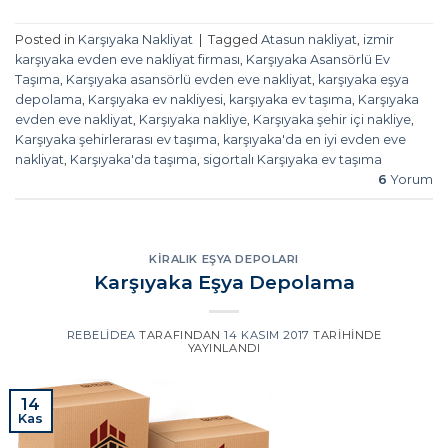
Posted in
Karşıyaka Nakliyat
|
Tagged
Atasun nakliyat
,
izmir
karşıyaka evden eve nakliyat firması
,
Karşıyaka Asansörlü Ev
Taşıma
,
Karşıyaka asansörlü evden eve nakliyat
,
karşıyaka eşya
depolama
,
Karşıyaka ev nakliyesi
,
karşıyaka ev taşıma
,
Karşıyaka
evden eve nakliyat
,
Karşıyaka nakliye
,
Karşıyaka şehir içi nakliye
,
Karşıyaka şehirlerarası ev taşıma
,
karşıyaka'da en iyi evden eve
nakliyat
,
Karşıyaka'da taşıma
,
sigortalı Karşıyaka ev taşıma
6
Yorum
KIRALIK EŞYA DEPOLARI
Karşıyaka Eşya Depolama
REBELIDEA
TARAFINDAN
14 KASIM 2017
TARIHINDE
YAYINLANDI
14
Kas