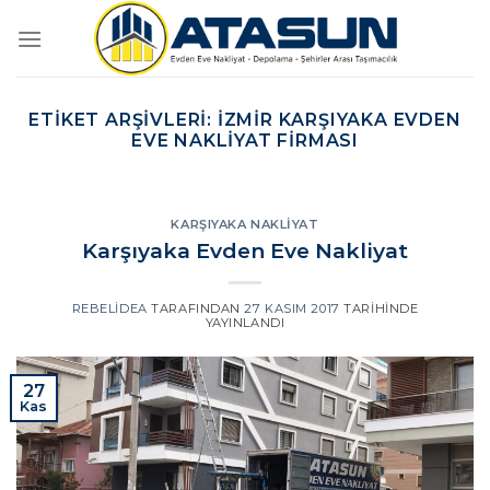
İçeriğe
atla
ETIKET ARŞIVLERI:
IZMIR KARŞIYAKA EVDEN
EVE NAKLIYAT FIRMASI
KARŞIYAKA NAKLIYAT
Karşıyaka Evden Eve Nakliyat
REBELIDEA
TARAFINDAN
27 KASIM 2017
TARIHINDE
YAYINLANDI
27
Kas