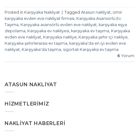
Posted in
Karşıyaka Nakliyat
|
Tagged
Atasun nakliyat
,
izmir
karşıyaka evden eve nakliyat firması
,
Karşıyaka Asansörlü Ev
Taşıma
,
Karşıyaka asansörlü evden eve nakliyat
,
karşıyaka eşya
depolama
,
Karşıyaka ev nakliyesi
,
karşıyaka ev taşıma
,
Karşıyaka
evden eve nakliyat
,
Karşıyaka nakliye
,
Karşıyaka şehir içi nakliye
,
Karşıyaka şehirlerarası ev taşıma
,
karşıyaka'da en iyi evden eve
nakliyat
,
Karşıyaka'da taşıma
,
sigortalı Karşıyaka ev taşıma
6
Yorum
ATASUN NAKLIYAT
HIZMETLERIMIZ
NAKLIYAT HABERLERI