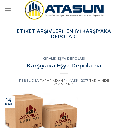
İçeriğe
atla
ETIKET ARŞIVLERI:
EN IYI KARŞIYAKA
DEPOLARI
KIRALIK EŞYA DEPOLARI
Karşıyaka Eşya Depolama
REBELIDEA
TARAFINDAN
14 KASIM 2017
TARIHINDE
YAYINLANDI
14
Kas