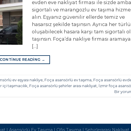
evden eve nakliyat firması ile sizde ambal
sigortalı ve marangozlu ev taşıma hizme
alın. Eşyanız güvenilir ellerde temiz ve
hasarsız şekilde taşınsın. Ayrıca her türlü
oluşabilecek hasara karşı tam sigortalı o
taşınsın. Foça’da nakliye firması aramaya
[…]
CONTINUE READING
→
sörlü ev eşyası nakliye
,
Foça asansörlü ev taşıma
,
Foça asansörlü evd
 içi taşımacılık
,
Foça asansörlü şehirler arası nakliyat
,
İzmir foça asansö
Bir yoru
yat
|
Asansörlü Ev Taşıma
|
Ofis Taşıma
|
Şehirlerarası Nakliyat