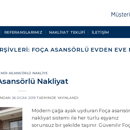
REFERANSLARIMIZ
NAKLIYAT TEKLIFI
İLETİŞİM
RŞIVLERI:
FOÇA ASANSÖRLÜ EVDEN EVE 
ZMIR ASANSÖRLÜ NAKLIYE
Asansörlü Nakliyat
INDAN
26 OCAK 2019
TARIHINDE YAYINLANDI
Modern çağa ayak uyduran Foça asansör
nakliyat sistemi ile her türlü eşyanız
sorunsuz bir şekilde taşınır. Güvenilir Fo