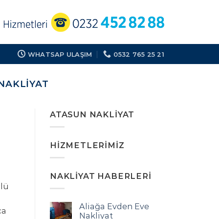
WHATSAP ULAŞIM
0532 765 25 21
NAKLIYAT
ATASUN NAKLIYAT
HIZMETLERIMIZ
NAKLIYAT HABERLERI
lü
Aliağa Evden Eve
ça
Nakliyat