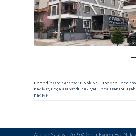
Posted in
İzmir Asansörlü Nakliye
|
Tagged
Foça asan
nakliyat
,
Foça asansörlü nakliyat
,
Foça asansörlü şehir
nakliye
Atasun Nakliyat 2019 ©
İzmir Evden Eve Nakli