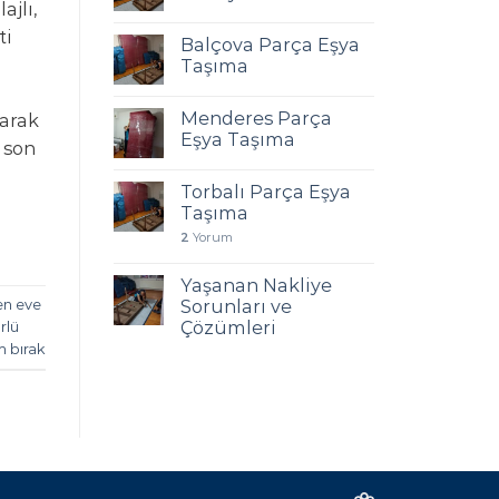
ajlı,
ti
Balçova Parça Eşya
Taşıma
Menderes Parça
larak
Eşya Taşıma
 son
Torbalı Parça Eşya
Taşıma
2
Yorum
Yaşanan Nakliye
Sorunları ve
en eve
Çözümleri
rlü
m bırak