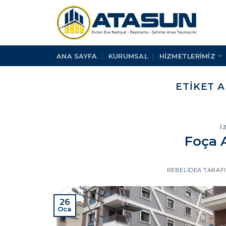
İçeriğe
atla
ANA SAYFA
KURUMSAL
HİZMETLERİMİZ
ETIKET A
İ
Foça 
REBELIDEA
TARAF
26
Oca