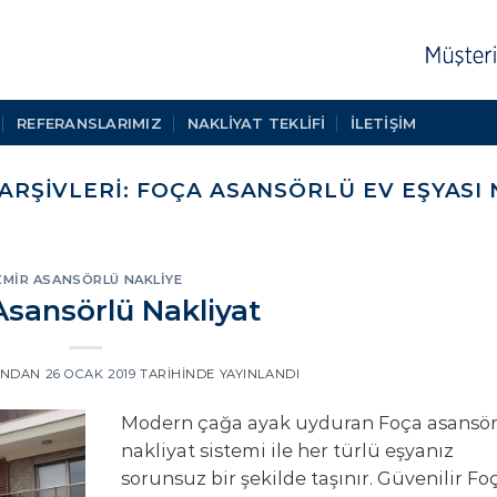
REFERANSLARIMIZ
NAKLIYAT TEKLIFI
İLETİŞİM
 ARŞIVLERI:
FOÇA ASANSÖRLÜ EV EŞYASI 
ZMIR ASANSÖRLÜ NAKLIYE
Asansörlü Nakliyat
INDAN
26 OCAK 2019
TARIHINDE YAYINLANDI
Modern çağa ayak uyduran Foça asansör
nakliyat sistemi ile her türlü eşyanız
sorunsuz bir şekilde taşınır. Güvenilir Fo