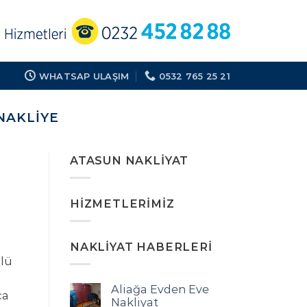
WHATSAP ULAŞIM
0532 765 25 21
NAKLIYE
ATASUN NAKLIYAT
HIZMETLERIMIZ
NAKLIYAT HABERLERI
lü
Aliağa Evden Eve
ça
Nakliyat