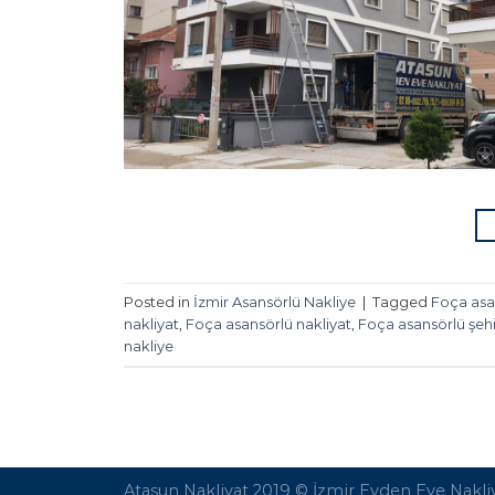
Posted in
İzmir Asansörlü Nakliye
|
Tagged
Foça asan
nakliyat
,
Foça asansörlü nakliyat
,
Foça asansörlü şehir
nakliye
Atasun Nakliyat 2019 ©
İzmir Evden Eve Nakli