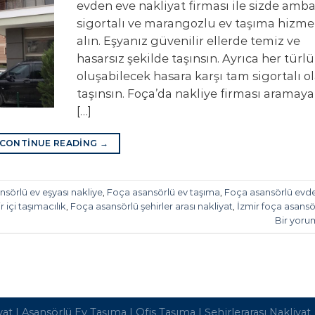
evden eve nakliyat firması ile sizde ambal
sigortalı ve marangozlu ev taşıma hizme
alın. Eşyanız güvenilir ellerde temiz ve
hasarsız şekilde taşınsın. Ayrıca her türlü
oluşabilecek hasara karşı tam sigortalı o
taşınsın. Foça’da nakliye firması aramaya
[…]
CONTINUE READING
→
sörlü ev eşyası nakliye
,
Foça asansörlü ev taşıma
,
Foça asansörlü evd
 içi taşımacılık
,
Foça asansörlü şehirler arası nakliyat
,
İzmir foça asansö
Bir yoru
yat
|
Asansörlü Ev Taşıma
|
Ofis Taşıma
|
Şehirlerarası Nakliyat