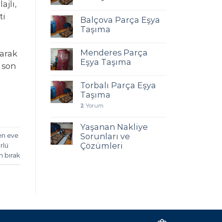
ajlı,
ti
Balçova Parça Eşya
Taşıma
Menderes Parça
larak
Eşya Taşıma
 son
Torbalı Parça Eşya
Taşıma
2
Yorum
Yaşanan Nakliye
Sorunları ve
en eve
Çözümleri
rlü
m bırak