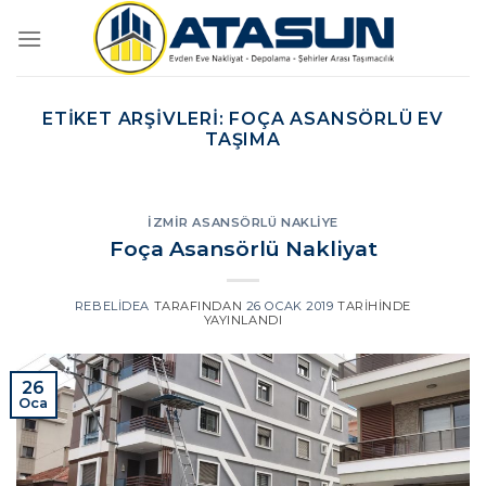
İçeriğe
atla
ETIKET ARŞIVLERI:
FOÇA ASANSÖRLÜ EV
TAŞIMA
İZMIR ASANSÖRLÜ NAKLIYE
Foça Asansörlü Nakliyat
REBELIDEA
TARAFINDAN
26 OCAK 2019
TARIHINDE
YAYINLANDI
26
Oca