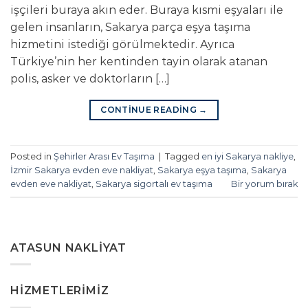
işçileri buraya akın eder. Buraya kısmi eşyaları ile
gelen insanların, Sakarya parça eşya taşıma
hizmetini istediği görülmektedir. Ayrıca
Türkiye’nin her kentinden tayin olarak atanan
polis, asker ve doktorların […]
CONTINUE READING
→
Posted in
Şehirler Arası Ev Taşıma
|
Tagged
en iyi Sakarya nakliye
,
İzmir Sakarya evden eve nakliyat
,
Sakarya eşya taşıma
,
Sakarya
evden eve nakliyat
,
Sakarya sigortalı ev taşıma
Bir yorum bırak
ATASUN NAKLIYAT
HIZMETLERIMIZ