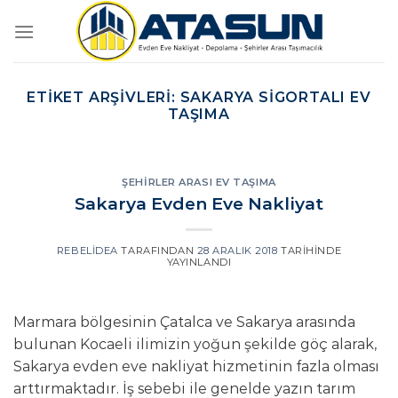
İçeriğe
atla
ETIKET ARŞIVLERI:
SAKARYA SIGORTALI EV
TAŞIMA
ŞEHIRLER ARASI EV TAŞIMA
Sakarya Evden Eve Nakliyat
REBELIDEA
TARAFINDAN
28 ARALIK 2018
TARIHINDE
YAYINLANDI
Marmara bölgesinin Çatalca ve Sakarya arasında
bulunan Kocaeli ilimizin yoğun şekilde göç alarak,
Sakarya evden eve nakliyat hizmetinin fazla olması
arttırmaktadır. İş sebebi ile genelde yazın tarım