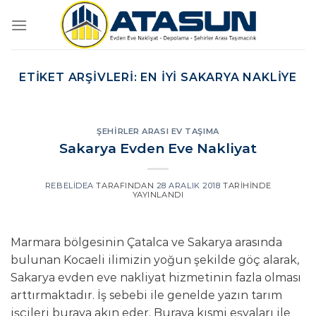
İçeriğe
atla
ETIKET ARŞIVLERI:
EN IYI SAKARYA NAKLIYE
ŞEHIRLER ARASI EV TAŞIMA
Sakarya Evden Eve Nakliyat
REBELIDEA
TARAFINDAN
28 ARALIK 2018
TARIHINDE
YAYINLANDI
Marmara bölgesinin Çatalca ve Sakarya arasında
bulunan Kocaeli ilimizin yoğun şekilde göç alarak,
Sakarya evden eve nakliyat hizmetinin fazla olması
arttırmaktadır. İş sebebi ile genelde yazın tarım
işçileri buraya akın eder. Buraya kısmi eşyaları ile