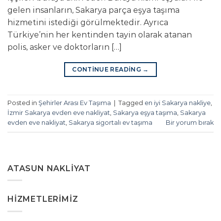
gelen insanların, Sakarya parça eşya taşıma
hizmetini istediği görülmektedir. Ayrıca
Türkiye’nin her kentinden tayin olarak atanan
polis, asker ve doktorların […]
CONTINUE READING
→
Posted in
Şehirler Arası Ev Taşıma
|
Tagged
en iyi Sakarya nakliye
,
İzmir Sakarya evden eve nakliyat
,
Sakarya eşya taşıma
,
Sakarya
evden eve nakliyat
,
Sakarya sigortalı ev taşıma
Bir yorum bırak
ATASUN NAKLIYAT
HIZMETLERIMIZ