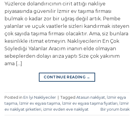
Yüzlerce dolandırıcının cirit attığı nakliye
piyasasında güvenilir İzmir ev taşıma firması
bulmak o kadar zor bir uğraş değil artık. Pembe
yalanlar ve uçuk vaatlerle sizleri kandırmak isteyen
çok sayıda taşıma firması olacaktır. Ama, siz bunlara
kesinlikle itimat etmeyin. Nakliyecilerin En Çok
Söylediği Yalanlar Aracım inanın elde olmayan
sebeplerden dolayı arıza yaptı Size çok yakınım
ama […]
CONTINUE READING
→
Posted in
En İyi Nakliyeciler
|
Tagged
Atasun nakliyat
,
İzmir eşya
taşıma
,
İzmir ev eşyası taşıma
,
İzmir ev eşyası taşıma fiyatları
,
İzmir
ev nakliyat şirketleri
,
izmir evden eve nakliyat
Bir yorum bırak