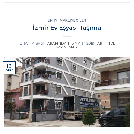
EN İYI NAKLIYECILER
İzmir Ev Eşyası Taşıma
İBRAHIM ŞASI
TARAFINDAN
13 MART 2019
TARIHINDE
YAYINLANDI
13
Mar