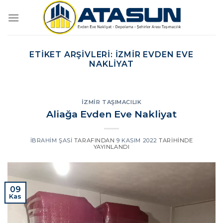
İçeriğe
atla
ETIKET ARŞIVLERI:
IZMIR EVDEN EVE
NAKLIYAT
İZMIR TAŞIMACILIK
Aliağa Evden Eve Nakliyat
İBRAHIM ŞASI
TARAFINDAN
9 KASIM 2022
TARIHINDE
YAYINLANDI
09
Kas