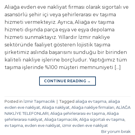
Aliağa evden eve nakliyat firması olarak sigortalı ve
asansörlü şehir içi veya şehirlerarası ev taşıma
hizmeti vermekteyiz. Ayrıca, Aliağa ev taşıma
hizmeti dışında parça eşya ve eşya depolama
hizmeti sunmaktayız. Yıllardır İzmir nakliye
sektöründe faaliyet gösteren lojistik taşıma
şirketimiz aslında başarısını sunduğu bir birinden
kaliteli nakliye işlerine borçludur. Yaptığımız tüm
taşıma işlerinde %100 müşteri memnuniyeti […]
CONTINUE READING
→
Posted in
İzmir Taşımacılık
|
Tagged
aliağa ev taşıma
,
aliağa
evden eve nakliyat
,
Aliağa nakliyat
,
Aliağa nakliye firmaları
,
ALİAĞA
NAKLİYE TELEFONLARI
,
Aliağa şehirlerarası ev taşıma
,
Aliağa
şehirlerarası nakliyat
,
Aliağa taşımacılık
,
Aliğa sigortalı ev taşıma
,
ev taşıma
,
evden eve nakliyat
,
izmir evden eve nakliyat
Bir yorum bırak