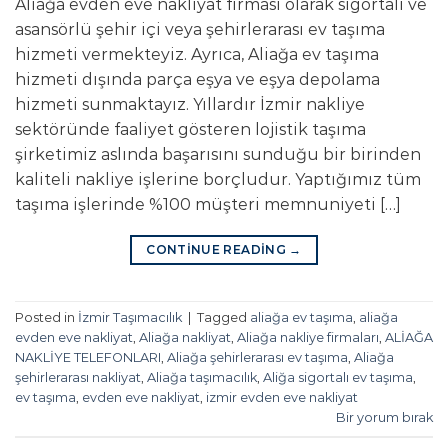
Aliağa evden eve nakliyat firması olarak sigortalı ve
asansörlü şehir içi veya şehirlerarası ev taşıma
hizmeti vermekteyiz. Ayrıca, Aliağa ev taşıma
hizmeti dışında parça eşya ve eşya depolama
hizmeti sunmaktayız. Yıllardır İzmir nakliye
sektöründe faaliyet gösteren lojistik taşıma
şirketimiz aslında başarısını sunduğu bir birinden
kaliteli nakliye işlerine borçludur. Yaptığımız tüm
taşıma işlerinde %100 müşteri memnuniyeti […]
CONTINUE READING
→
Posted in
İzmir Taşımacılık
|
Tagged
aliağa ev taşıma
,
aliağa
evden eve nakliyat
,
Aliağa nakliyat
,
Aliağa nakliye firmaları
,
ALİAĞA
NAKLİYE TELEFONLARI
,
Aliağa şehirlerarası ev taşıma
,
Aliağa
şehirlerarası nakliyat
,
Aliağa taşımacılık
,
Aliğa sigortalı ev taşıma
,
ev taşıma
,
evden eve nakliyat
,
izmir evden eve nakliyat
Bir yorum bırak