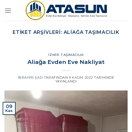
İçeriğe
atla
ETIKET ARŞIVLERI:
ALIAĞA TAŞIMACILIK
İZMIR TAŞIMACILIK
Aliağa Evden Eve Nakliyat
İBRAHIM ŞASI
TARAFINDAN
9 KASIM 2022
TARIHINDE
YAYINLANDI
09
Kas