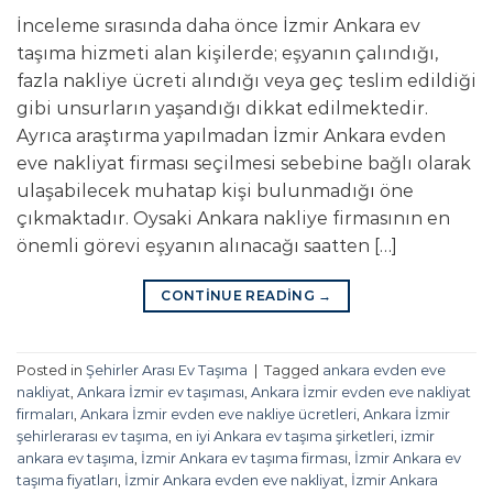
İnceleme sırasında daha önce İzmir Ankara ev
taşıma hizmeti alan kişilerde; eşyanın çalındığı,
fazla nakliye ücreti alındığı veya geç teslim edildiği
gibi unsurların yaşandığı dikkat edilmektedir.
Ayrıca araştırma yapılmadan İzmir Ankara evden
eve nakliyat firması seçilmesi sebebine bağlı olarak
ulaşabilecek muhatap kişi bulunmadığı öne
çıkmaktadır. Oysaki Ankara nakliye firmasının en
önemli görevi eşyanın alınacağı saatten […]
CONTINUE READING
→
Posted in
Şehirler Arası Ev Taşıma
|
Tagged
ankara evden eve
nakliyat
,
Ankara İzmir ev taşıması
,
Ankara İzmir evden eve nakliyat
firmaları
,
Ankara İzmir evden eve nakliye ücretleri
,
Ankara İzmir
şehirlerarası ev taşıma
,
en iyi Ankara ev taşıma şirketleri
,
izmir
ankara ev taşıma
,
İzmir Ankara ev taşıma firması
,
İzmir Ankara ev
taşıma fiyatları
,
İzmir Ankara evden eve nakliyat
,
İzmir Ankara