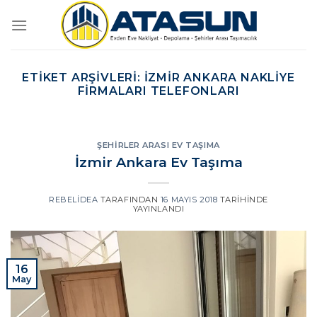
İçeriğe
atla
ETIKET ARŞIVLERI:
İZMIR ANKARA NAKLIYE
FIRMALARI TELEFONLARI
ŞEHIRLER ARASI EV TAŞIMA
İzmir Ankara Ev Taşıma
REBELIDEA
TARAFINDAN
16 MAYIS 2018
TARIHINDE
YAYINLANDI
16
May