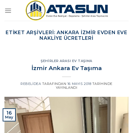
İçeriğe
atla
ETIKET ARŞIVLERI:
ANKARA İZMIR EVDEN EVE
NAKLIYE ÜCRETLERI
ŞEHIRLER ARASI EV TAŞIMA
İzmir Ankara Ev Taşıma
REBELIDEA
TARAFINDAN
16 MAYIS 2018
TARIHINDE
YAYINLANDI
16
May