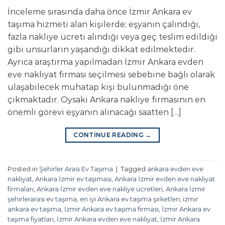
İnceleme sırasında daha önce İzmir Ankara ev
taşıma hizmeti alan kişilerde; eşyanın çalındığı,
fazla nakliye ücreti alındığı veya geç teslim edildiği
gibi unsurların yaşandığı dikkat edilmektedir.
Ayrıca araştırma yapılmadan İzmir Ankara evden
eve nakliyat firması seçilmesi sebebine bağlı olarak
ulaşabilecek muhatap kişi bulunmadığı öne
çıkmaktadır. Oysaki Ankara nakliye firmasının en
önemli görevi eşyanın alınacağı saatten […]
CONTINUE READING
→
Posted in
Şehirler Arası Ev Taşıma
|
Tagged
ankara evden eve
nakliyat
,
Ankara İzmir ev taşıması
,
Ankara İzmir evden eve nakliyat
firmaları
,
Ankara İzmir evden eve nakliye ücretleri
,
Ankara İzmir
şehirlerarası ev taşıma
,
en iyi Ankara ev taşıma şirketleri
,
izmir
ankara ev taşıma
,
İzmir Ankara ev taşıma firması
,
İzmir Ankara ev
taşıma fiyatları
,
İzmir Ankara evden eve nakliyat
,
İzmir Ankara