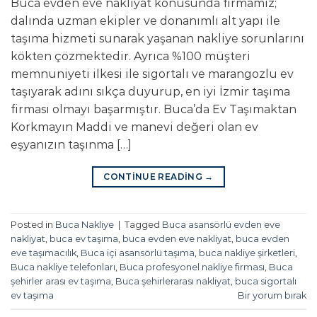
Buca evden eve nakliyat konusunda firmamız;
dalında uzman ekipler ve donanımlı alt yapı ile
taşıma hizmeti sunarak yaşanan nakliye sorunlarını
kökten çözmektedir. Ayrıca %100 müşteri
memnuniyeti ilkesi ile sigortalı ve marangozlu ev
taşıyarak adını sıkça duyurup, en iyi İzmir taşıma
firması olmayı başarmıştır. Buca’da Ev Taşımaktan
Korkmayın Maddi ve manevi değeri olan ev
eşyanızın taşınma […]
CONTINUE READING
→
Posted in
Buca Nakliye
|
Tagged
Buca asansörlü evden eve
nakliyat
,
buca ev taşıma
,
buca evden eve nakliyat
,
buca evden
eve taşımacılık
,
Buca içi asansörlü taşıma
,
buca nakliye şirketleri
,
Buca nakliye telefonları
,
Buca profesyonel nakliye firması
,
Buca
şehirler arası ev taşıma
,
Buca şehirlerarası nakliyat
,
buca sigortalı
ev taşıma
Bir yorum bırak