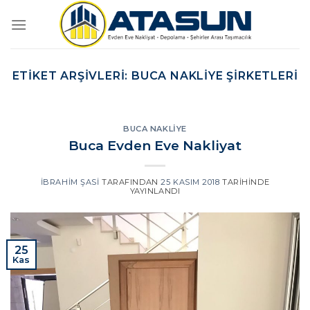
İçeriğe
atla
ETIKET ARŞIVLERI:
BUCA NAKLIYE ŞIRKETLERI
BUCA NAKLIYE
Buca Evden Eve Nakliyat
İBRAHIM ŞASI
TARAFINDAN
25 KASIM 2018
TARIHINDE
YAYINLANDI
25
Kas