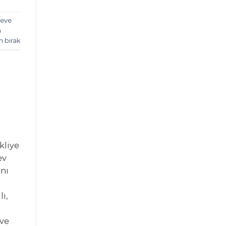
 eve
a
m bırak
kliye
ev
nı
ı,
eve