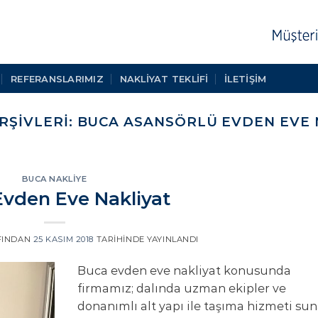
REFERANSLARIMIZ
NAKLIYAT TEKLIFI
İLETİŞİM
RŞIVLERI:
BUCA ASANSÖRLÜ EVDEN EVE 
BUCA NAKLIYE
vden Eve Nakliyat
FINDAN
25 KASIM 2018
TARIHINDE YAYINLANDI
Buca evden eve nakliyat konusunda
firmamız; dalında uzman ekipler ve
donanımlı alt yapı ile taşıma hizmeti su