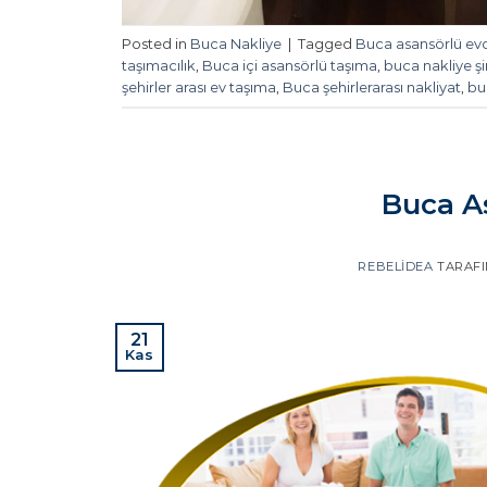
Posted in
Buca Nakliye
|
Tagged
Buca asansörlü evd
taşımacılık
,
Buca içi asansörlü taşıma
,
buca nakliye şi
şehirler arası ev taşıma
,
Buca şehirlerarası nakliyat
,
bu
Buca A
REBELIDEA
TARAF
21
Kas