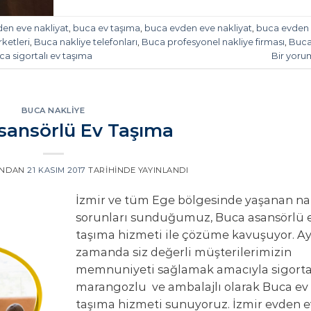
en eve nakliyat
,
buca ev taşıma
,
buca evden eve nakliyat
,
buca evden
rketleri
,
Buca nakliye telefonları
,
Buca profesyonel nakliye firması
,
Buc
ca sigortalı ev taşıma
Bir yoru
BUCA NAKLIYE
sansörlü Ev Taşıma
INDAN
21 KASIM 2017
TARIHINDE YAYINLANDI
İzmir ve tüm Ege bölgesinde yaşanan na
sorunları sunduğumuz, Buca asansörlü 
taşıma hizmeti ile çözüme kavuşuyor. Ay
zamanda siz değerli müşterilerimizin
memnuniyeti sağlamak amacıyla sigortal
marangozlu ve ambalajlı olarak Buca ev
taşıma hizmeti sunuyoruz. İzmir evden 