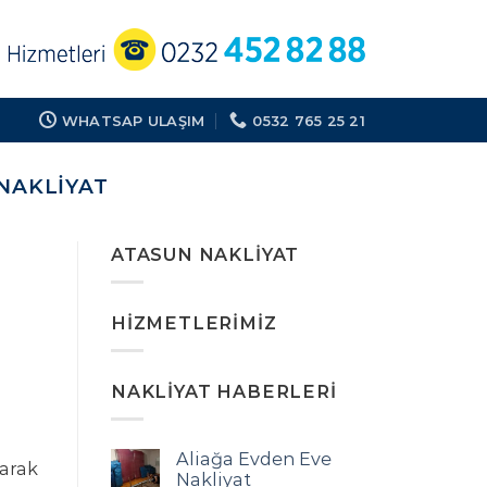
WHATSAP ULAŞIM
0532 765 25 21
NAKLIYAT
ATASUN NAKLIYAT
HIZMETLERIMIZ
NAKLIYAT HABERLERI
Aliağa Evden Eve
narak
Nakliyat