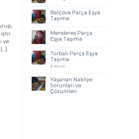
Balçova Parça Eşya
Taşıma
urup,
Menderes Parça
ştır.
Eşya Taşıma
i ve
[…]
Torbalı Parça Eşya
Taşıma
2
Yorum
Yaşanan Nakliye
Sorunları ve
Çözümleri