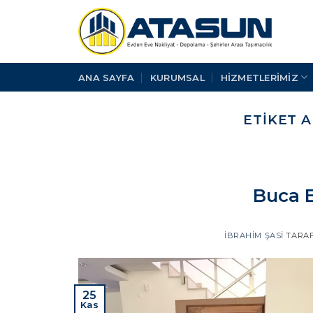
İçeriğe
atla
ANA SAYFA
KURUMSAL
HİZMETLERİMİZ
ETIKET A
Buca E
İBRAHIM ŞASI
TARA
25
Kas