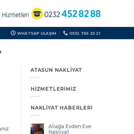
WHATSAP ULAŞIM
0532 765 25 21
A
ATASUN NAKLIYAT
HIZMETLERIMIZ
NAKLIYAT HABERLERI
Aliağa Evden Eve
anız
Nakliyat