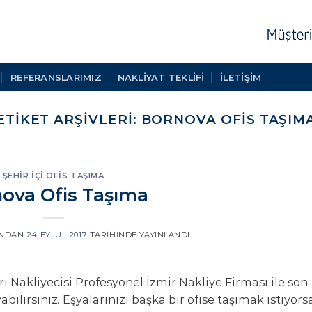
REFERANSLARIMIZ
NAKLIYAT TEKLIFI
İLETİŞİM
ETIKET ARŞIVLERI:
BORNOVA OFIS TAŞIM
ŞEHIR İÇI OFIS TAŞIMA
ova Ofis Taşıma
INDAN
24 EYLÜL 2017
TARIHINDE YAYINLANDI
ri Nakliyecisi Profesyonel İzmir Nakliye Firması ile son
yabilirsiniz. Eşyalarınızı başka bir ofise taşımak istiyors