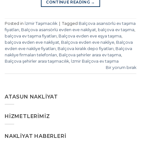
CONTINUE READING
→
Posted in
İzmir Taşımacılık
|
Tagged
Balçova asansörlü ev taşıma
fiyatları
,
Balçova asansörlü evden eve nakliyat
,
balçova ev taşıma
,
balçova ev taşıma fiyatları
,
Balçova evden eve eşya taşıma
,
balçova evden eve nakliyat
,
Balçova evden eve nakliye
,
Balçova
evden eve nakliye fiyatları
,
Balçova kiralık depo fiyatları
,
Balçova
nakliye firmaları telefonları
,
Balçova şehirler arası ev taşıma
,
Balçova şehirler arası taşımacılık
,
İzmir Balçova ev taşıma
Bir yorum bırak
ATASUN NAKLIYAT
HIZMETLERIMIZ
NAKLIYAT HABERLERI