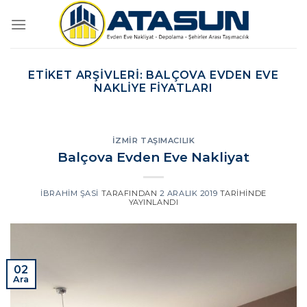
İçeriğe
atla
ETIKET ARŞIVLERI:
BALÇOVA EVDEN EVE
NAKLIYE FIYATLARI
İZMIR TAŞIMACILIK
Balçova Evden Eve Nakliyat
İBRAHIM ŞASI
TARAFINDAN
2 ARALIK 2019
TARIHINDE
YAYINLANDI
02
Ara