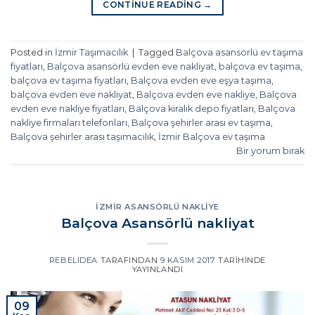
CONTINUE READING
→
Posted in
İzmir Taşımacılık
|
Tagged
Balçova asansörlü ev taşıma
fiyatları
,
Balçova asansörlü evden eve nakliyat
,
balçova ev taşıma
,
balçova ev taşıma fiyatları
,
Balçova evden eve eşya taşıma
,
balçova evden eve nakliyat
,
Balçova evden eve nakliye
,
Balçova
evden eve nakliye fiyatları
,
Balçova kiralık depo fiyatları
,
Balçova
nakliye firmaları telefonları
,
Balçova şehirler arası ev taşıma
,
Balçova şehirler arası taşımacılık
,
İzmir Balçova ev taşıma
Bir yorum bırak
İZMIR ASANSÖRLÜ NAKLIYE
Balçova Asansörlü nakliyat
REBELIDEA
TARAFINDAN
9 KASIM 2017
TARIHINDE
YAYINLANDI
09