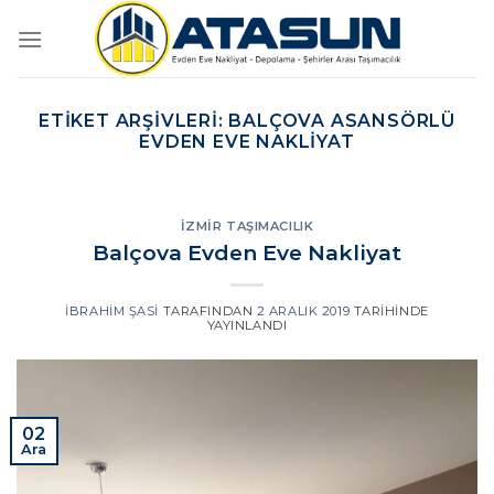
İçeriğe
atla
ETIKET ARŞIVLERI:
BALÇOVA ASANSÖRLÜ
EVDEN EVE NAKLIYAT
İZMIR TAŞIMACILIK
Balçova Evden Eve Nakliyat
İBRAHIM ŞASI
TARAFINDAN
2 ARALIK 2019
TARIHINDE
YAYINLANDI
02
Ara