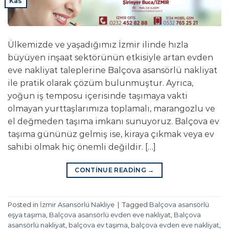
Kas
Ülkemizde ve yaşadığımız İzmir ilinde hızla
büyüyen inşaat sektörünün etkisiyle artan evden
eve nakliyat taleplerine Balçova asansörlü nakliyat
ile pratik olarak çözüm bulunmuştur. Ayrıca,
yoğun iş temposu içerisinde taşımaya vakti
olmayan yurttaşlarımıza toplamalı, marangozlu ve
el değmeden taşıma imkanı sunuyoruz. Balçova ev
taşıma gününüz gelmiş ise, kiraya çıkmak veya ev
sahibi olmak hiç önemli değildir. […]
CONTINUE READING
→
Posted in
İzmir Asansörlü Nakliye
|
Tagged
Balçova asansörlü
eşya taşıma
,
Balçova asansörlü evden eve nakliyat
,
Balçova
asansörlü nakliyat
,
balçova ev taşıma
,
balçova evden eve nakliyat
,