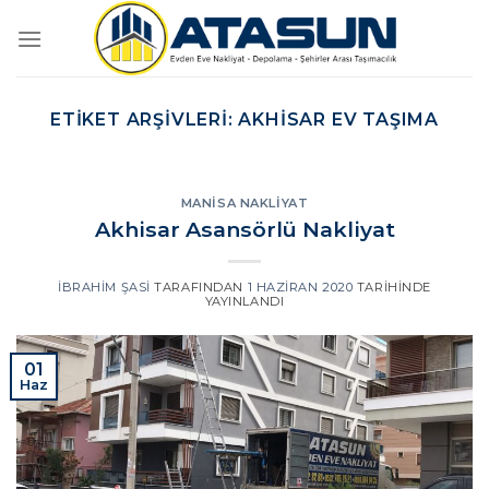
İçeriğe
atla
ETIKET ARŞIVLERI:
AKHISAR EV TAŞIMA
MANISA NAKLIYAT
Akhisar Asansörlü Nakliyat
İBRAHIM ŞASI
TARAFINDAN
1 HAZIRAN 2020
TARIHINDE
YAYINLANDI
01
Haz