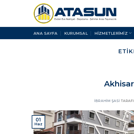
İçeriğe
atla
ANA SAYFA
KURUMSAL
HİZMETLERİMİZ
ETIK
Akhisar
İBRAHIM ŞASI
TARAF
01
Haz