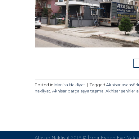
Posted in
Manisa Nakliyat
|
Tagged
Akhisar asansörl
nakliyat
,
Akhisar parça eşya taşıma
,
Akhisar şehirler a
Atasun Nakliyat 2019 ©
İzmir Evden Eve Nakli