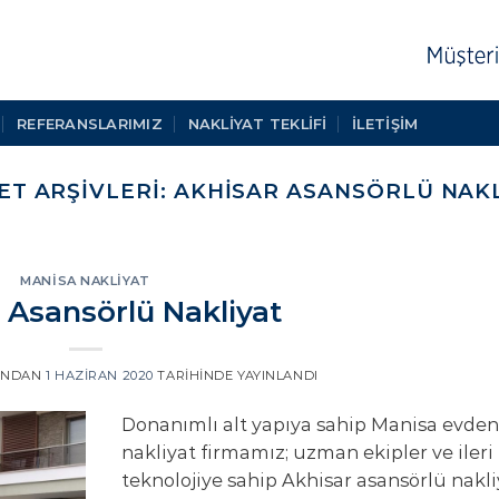
REFERANSLARIMIZ
NAKLIYAT TEKLIFI
İLETİŞİM
ET ARŞIVLERI:
AKHISAR ASANSÖRLÜ NAKL
MANISA NAKLIYAT
 Asansörlü Nakliyat
INDAN
1 HAZIRAN 2020
TARIHINDE YAYINLANDI
Donanımlı alt yapıya sahip Manisa evden
nakliyat firmamız; uzman ekipler ve ileri
teknolojiye sahip Akhisar asansörlü nakli