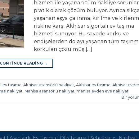
hizmeti ile yaşanan tüm nakliye sorunla
pratik olarak çözüm buluyor. Ayrıca sıkç
yaşanan eşya çalınma, kırılma ve kirlen
riskine karşı Akhisar sigortalı ev taşıma
hizmeti sunuyor. Bu sayede korku ve
endişelerden dolayı yaşanan tüm taşınm
korkuları çözülmüş […]
CONTINUE READING
→
ü ev taşıma
,
Akhisar asansörlü nakliyat
,
Akhisar ev taşıma
,
Akhisar evde
rası nakliyat
,
Manisa asansörlü nakliyat
,
manisa evden eve nakliyat
Bir yoru
yat
|
Asansörlü Ev Taşıma
|
Ofis Taşıma
|
Şehirlerarası Nakliyat