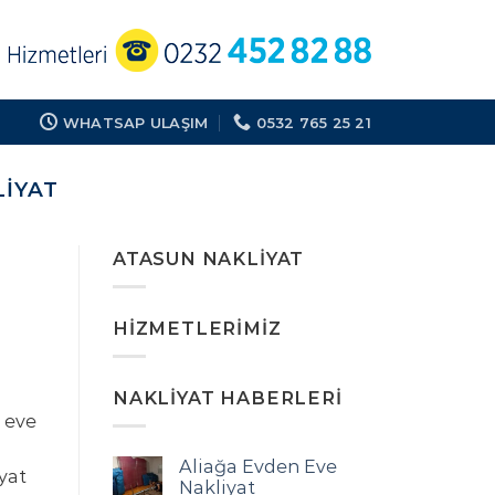
WHATSAP ULAŞIM
0532 765 25 21
IYAT
ATASUN NAKLIYAT
HIZMETLERIMIZ
NAKLIYAT HABERLERI
 eve
Aliağa Evden Eve
yat
Nakliyat