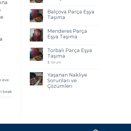
rına
a
Balçova Parça Eşya
me
Taşıma
Menderes Parça
Eşya Taşıma
a
Torbalı Parça Eşya
Taşıma
2
Yorum
Yaşanan Nakliye
Sorunları ve
n eve
Çözümleri
m bırak