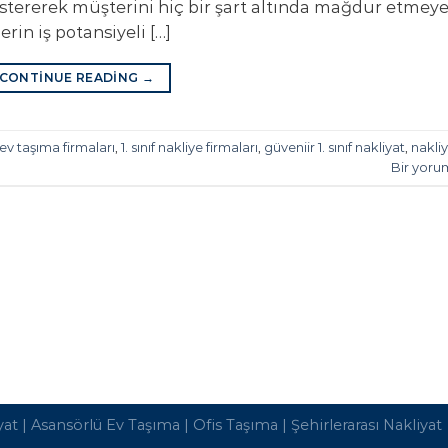
göstererek müşterini hiç bir şart altında mağdur etmey
erin iş potansiyeli […]
CONTINUE READING
→
r ev taşıma firmaları
,
1. sınıf nakliye firmaları
,
güveniir 1. sınıf nakliyat
,
nakli
Bir yoru
yat
|
Asansörlü Ev Taşıma
|
Ofis Taşıma
|
Şehirlerarası Nakliyat