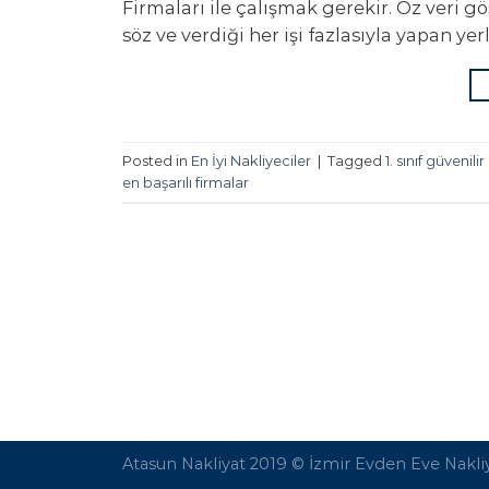
Firmaları ile çalışmak gerekir. Öz veri 
söz ve verdiği her işi fazlasıyla yapan yerl
Posted in
En İyi Nakliyeciler
|
Tagged
1. sınıf güvenili
en başarılı firmalar
Atasun Nakliyat 2019 ©
İzmir Evden Eve Nakli