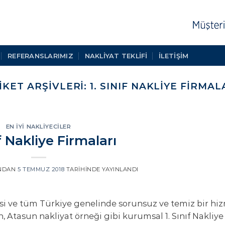
REFERANSLARIMIZ
NAKLIYAT TEKLIFI
İLETİŞİM
IKET ARŞIVLERI:
1. SINIF NAKLIYE FIRMAL
EN İYI NAKLIYECILER
ıf Nakliye Firmaları
NDAN
5 TEMMUZ 2018
TARIHINDE YAYINLANDI
gesi ve tüm Türkiye genelinde sorunsuz ve temiz bir hi
in, Atasun nakliyat örneği gibi kurumsal 1. Sınıf Nakliye