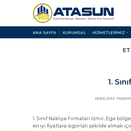
İçeriğe
atla
ANA SAYFA
KURUMSAL
HİZMETLERİMİZ
ET
1. Sın
REBELIDEA
TARAFI
1. Sınıf Nakliye Firmaları İzmir, Ege böl
en iyi fiyatlara sigortalı şekilde almak iç