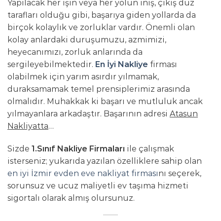
Yapılacak her işin veya her yolun iniş, çıkış düz
tarafları olduğu gibi, başarıya giden yollarda da
birçok kolaylık ve zorluklar vardır. Önemli olan
kolay anlardaki duruşumuzu, azmimizi,
heyecanımızı, zorluk anlarında da
sergileyebilmektedir.
En İyi Nakliye
firması
olabilmek için yarım asırdır yılmamak,
duraksamamak temel prensiplerimiz arasında
olmalıdır. Muhakkak ki başarı ve mutluluk ancak
yılmayanlara arkadaştır. Başarının adresi
Atasun
Nakliyatta
…
Sizde
1.Sınıf Nakliye Firmaları
ile çalışmak
isterseniz; yukarıda yazılan özelliklere sahip olan
en iyi İzmir evden eve nakliyat firması
nı seçerek,
sorunsuz ve ucuz maliyetli ev taşıma hizmeti
sigortalı olarak almış olursunuz.