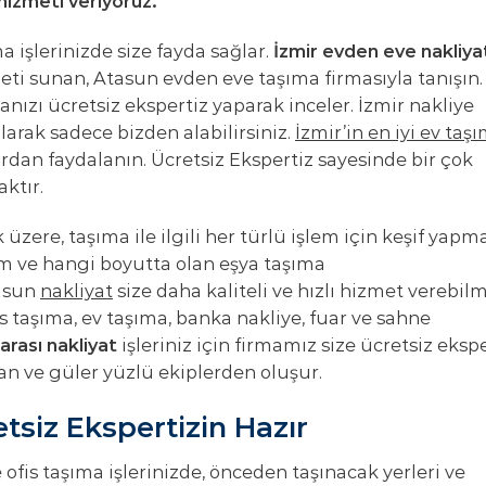
 hizmeti veriyoruz.
a işlerinizde size fayda sağlar.
İzmir evden eve nakliya
ti sunan, Atasun evden eve taşıma firmasıyla tanışın.
anızı ücretsiz ekspertiz yaparak inceler. İzmir nakliye
larak sadece bizden alabilirsiniz.
İzmir’in en iyi ev taş
lardan faydalanın. Ücretsiz Ekspertiz sayesinde bir çok
ktır.
üzere, taşıma ile ilgili her türlü işlem için keşif yapm
zım ve hangi boyutta olan eşya taşıma
tasun
nakliyat
size daha kaliteli ve hızlı hizmet verebil
is taşıma, ev taşıma, banka nakliye, fuar ve sahne
 arası nakliyat
işleriniz için firmamız size ücretsiz eksp
n ve güler yüzlü ekiplerden oluşur.
tsiz Ekspertizin Hazır
 ofis taşıma işlerinizde, önceden taşınacak yerleri ve