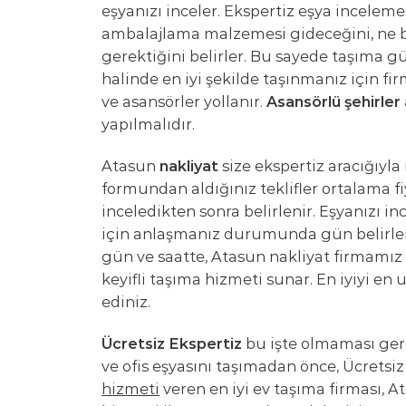
eşyanızı inceler. Ekspertiz eşya incelemes
ambalajlama malzemesi gideceğini, ne bo
gerektiğini belirler. Bu sayede taşıma 
halinde en iyi şekilde taşınmanız için fi
ve asansörler yollanır.
Asansörlü şehirler 
yapılmalıdır.
Atasun
nakliyat
size ekspertiz aracığıyla 
formundan aldığınız teklifler ortalama fiy
inceledikten sonra belirlenir. Eşyanızı in
için anlaşmanız durumunda gün belirlene
gün ve saatte, Atasun nakliyat firmamız s
keyifli taşıma hizmeti sunar. En iyiyi en 
ediniz.
Ücretsiz Ekspertiz
bu işte olmaması ger
ve ofis eşyasını taşımadan önce, Ücretsi
hizmeti
veren en iyi ev taşıma firması, A