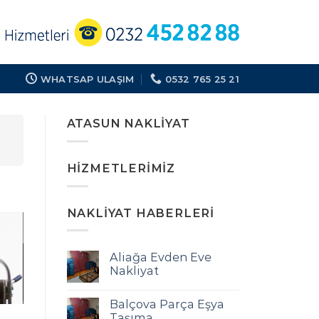
WHATSAP ULAŞIM
0532 765 25 21
ATASUN NAKLIYAT
HIZMETLERIMIZ
NAKLIYAT HABERLERI
Aliağa Evden Eve
Nakliyat
Balçova Parça Eşya
Taşıma