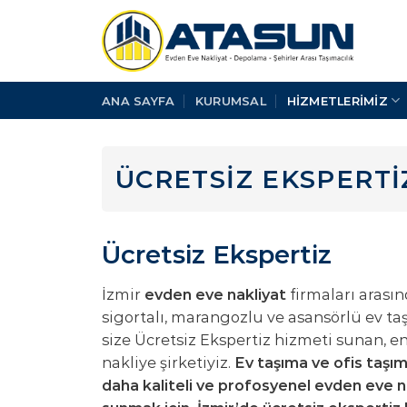
İçeriğe
atla
ANA SAYFA
KURUMSAL
HİZMETLERİMİZ
ÜCRETSIZ EKSPERTI
Ücretsiz Ekspertiz
İzmir
evden eve nakliyat
firmaları arasın
sigortalı, marangozlu ve asansörlü ev ta
size Ücretsiz Ekspertiz hizmeti sunan, en
nakliye şirketiyiz.
Ev taşıma ve ofis taşım
daha kaliteli ve profosyenel evden eve n