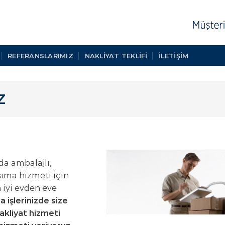
REFERANSLARIMIZ
NAKLIYAT TEKLIFI
İLETİŞİM
Z
da ambalajlı,
şıma hizmeti için
 iyi evden eve
a işlerinizde size
akliyat hizmeti