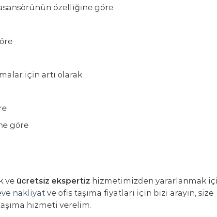
asansörünün özelliğine göre
göre
malar için artı olarak
re
ine göre
k ve
ücretsiz ekspertiz
hizmetimizden yararlanmak iç
ve nakliyat
ve ofis taşıma fiyatları için bizi arayın, size
 taşıma hizmeti verelim.