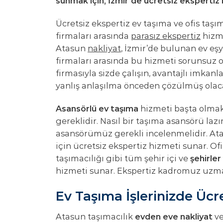
sunmak için, İzmir’de ücretsiz ekspertiz
Ücretsiz ekspertiz ev taşıma ve ofis taşım
firmaları arasında
parasız ekspertiz
hizme
Atasun
nakliyat
, İzmir’de bulunan ev eşy
firmaları arasında bu hizmeti sorunsuz o
firmasıyla sizde çalışın, avantajlı imkan
yanlış anlaşılma önceden çözülmüş olaca
Asansörlü ev taşıma
hizmeti başta olmak 
gereklidir. Nasıl bir taşıma asansörü la
asansörümüz gerekli incelenmelidir. A
için ücretsiz ekspertiz hizmeti sunar. Of
taşımacılığı gibi tüm şehir içi ve
şehirler
hizmeti sunar. Ekspertiz kadromuz uzma
Ev Taşıma İşlerinizde Ücre
Atasun taşımacılık
evden eve nakliyat
ve