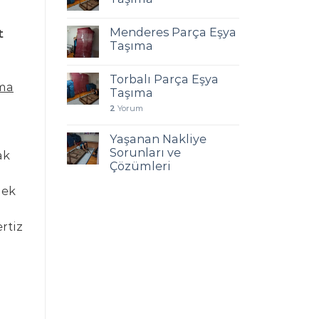
Menderes Parça Eşya
t
Taşıma
Torbalı Parça Eşya
ıma
Taşıma
2
Yorum
Yaşanan Nakliye
Sorunları ve
ak
Çözümleri
mek
ertiz