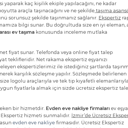
i yaparak kaç kişilik ekiple yapılacağını, ne kadar
yutta araçla taşınacağını ve ne şekilde
taşıma asans
günü sorunsuz şekilde taşınmanız sağlanır.
Ekspertiz
ra
rmamıza bilgi sunar. Bu doğrultuda size en iyi eleman, 
arası ev taşıma
konusunda inceleme mutlaka
net fiyat sunar. Telefonda veya online fiyat talep
at teklifleridir. Net rakama ekspertiz eşyanızı
celeyen ekspertizlerimiz ile istediğiniz şartlarda taşın
rek karşılık sözleşme yapılır. Sözleşmede belirlenen
ize logolu araçlarıyla ve tek tip kıyafetli elemanlarıyl
uygun fiyatlarla almak için sizde ücretsiz ekspertiz tal
eken bir hizmetdir.
Evden eve nakliye firmaları
ev eşya
z Ekspertiz hizmeti sunmalıdır.
İzmir’de Ücretsiz Eksper
tasun
evden eve nakliye
firmasıdır. Ücretsiz Ekspertiz