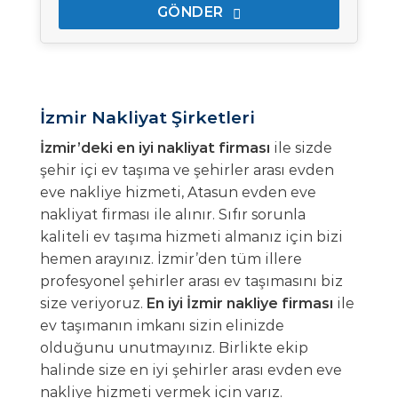
GÖNDER
Bu
alan
boş
İzmir Nakliyat Şirketleri
bırakılmalıdır
İzmir’deki en iyi nakliyat firması
ile sizde
şehir içi ev taşıma ve şehirler arası evden
eve nakliye hizmeti, Atasun evden eve
nakliyat firması ile alınır. Sıfır sorunla
kaliteli ev taşıma hizmeti almanız için bizi
hemen arayınız. İzmir’den tüm illere
profesyonel şehirler arası ev taşımasını biz
size veriyoruz.
En iyi İzmir nakliye firması
ile
ev taşımanın imkanı sizin elinizde
olduğunu unutmayınız. Birlikte ekip
halinde size en iyi şehirler arası evden eve
nakliye hizmeti vermek için varız.