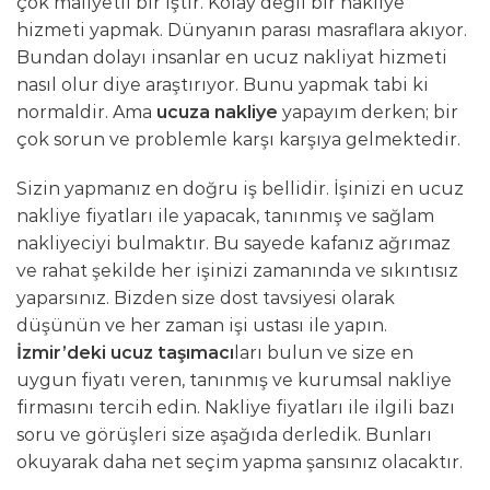
çok maliyetli bir iştir. Kolay değil bir nakliye
hizmeti yapmak. Dünyanın parası masraflara akıyor.
Bundan dolayı insanlar en ucuz nakliyat hizmeti
nasıl olur diye araştırıyor. Bunu yapmak tabi ki
normaldir. Ama
ucuza nakliye
yapayım derken; bir
çok sorun ve problemle karşı karşıya gelmektedir.
Sizin yapmanız en doğru iş bellidir. İşinizi en ucuz
nakliye fiyatları ile yapacak, tanınmış ve sağlam
nakliyeciyi bulmaktır. Bu sayede kafanız ağrımaz
ve rahat şekilde her işinizi zamanında ve sıkıntısız
yaparsınız. Bizden size dost tavsiyesi olarak
düşünün ve her zaman işi ustası ile yapın.
İzmir’deki ucuz taşımacı
ları bulun ve size en
uygun fiyatı veren, tanınmış ve kurumsal nakliye
firmasını tercih edin. Nakliye fiyatları ile ilgili bazı
soru ve görüşleri size aşağıda derledik. Bunları
okuyarak daha net seçim yapma şansınız olacaktır.