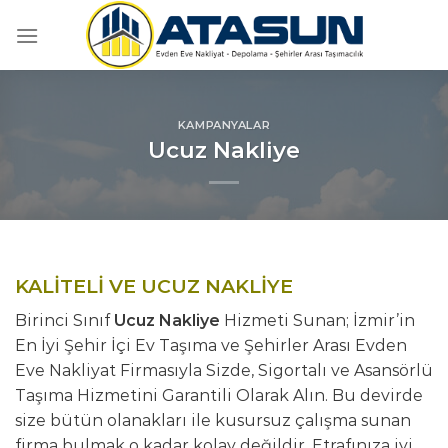
İçeriğe
atla
KAMPANYALAR
Ucuz Nakliye
KALİTELİ VE UCUZ NAKLİYE
Birinci Sınıf
Ucuz Nakliye
Hizmeti Sunan; İzmir’in
En İyi Şehir İçi Ev Taşıma ve Şehirler Arası Evden
Eve Nakliyat Firmasıyla Sizde, Sigortalı ve Asansörlü
Taşıma Hizmetini Garantili Olarak Alın. Bu devirde
size bütün olanakları ile kusursuz çalışma sunan
firma bulmak o kadar kolay değildir. Etrafınıza iyi