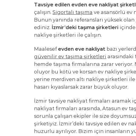
Tavsiye edilen evden eve nakliyat şirketl
çalışın.
Sigortalı taşıma
ve asansörlü ev na
Bunun yanında referansları yüksek olan
ediniz.
İzmir’deki taşıma şirketleri
içinde
nakliye şirketleri ile çalışın.
Maalesef
evden eve nakliyat
bazı yerlerd
güvenilir ev taşıma şirketleri
arasındaki f
hemde taşıma firmalarına zarar veriyor. N
oluyor bu kötü ve korsan ev nakliye şirket
yerine merdiven altı nakliye şirketleri il
hasarı kıyaslarsak zarar büyük oluyor.
İzmir tavsiye nakliyat firmaları aramak i
nakliyat firmaları arasında, Atasun ev ta
sorunla çalışan ekipler ile size doyums
şirketiyiz. İzmir’deki tavsiye edilen ev n
huzurlu ayrılıyor. Bizim için insanların