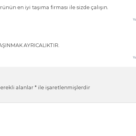
ünün en iyi taşıma firması ile sizde çalışın.
Y
AŞINMAK AYRICALIKTIR.
Y
erekli alanlar
*
ile işaretlenmişlerdir