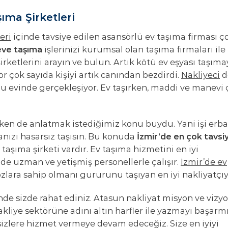
ıma Şirketleri
eri
içinde tavsiye edilen asansörlü ev taşıma firması ç
ve taşıma
işlerinizi kurumsal olan taşıma firmaları ile
irketlerini arayın ve bulun. Artık kötü ev eşyası taşıma
 çok sayıda kişiyi artık canından bezdirdi.
Nakliyeci
d
u evinde gerçekleşiyor. Ev taşırken, maddi ve manevi 
ken de anlatmak istediğimiz konu buydu. Yani işi erb
anızı hasarsız taşısın. Bu konuda
İzmir’de en çok tavsi
taşıma şirketi vardır. Ev taşıma hizmetini en iyi
nde uzman ve yetişmiş personellerle çalışır.
İzmir’de ev
lara sahip olmanı gururunu taşıyan en iyi nakliyatçıy
nde sizde rahat ediniz. Atasun nakliyat misyon ve vizy
kliye sektörüne adını altın harfler ile yazmayı başarmış
sizlere hizmet vermeye devam edeceğiz. Size en iyiyi