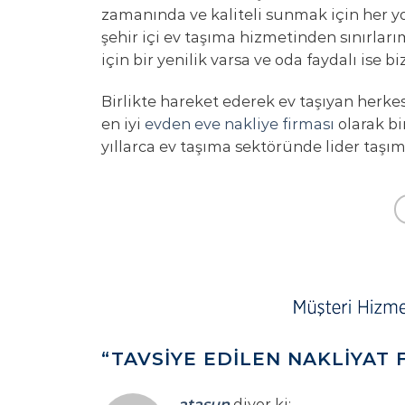
zamanında ve kaliteli sunmak için her yo
şehir içi ev taşıma hizmetinden sınırlar
için bir yenilik varsa ve oda faydalı ise bi
Birlikte hareket ederek ev taşıyan herkesi
en iyi
evden eve nakliye firması
olarak bi
yıllarca ev taşıma sektöründe lider taşım
“
TAVSIYE EDILEN NAKLIYAT 
atasun
diyor ki: