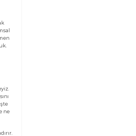
ak
msal
emen
uk.
yiz.
sını
işte
e ne
ırır.