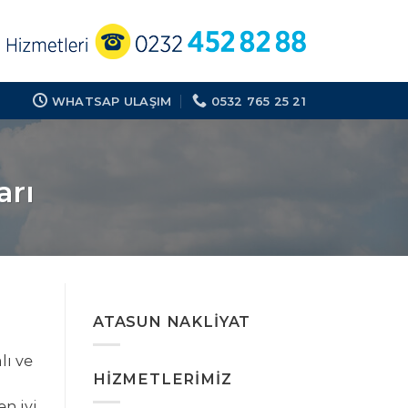
WHATSAP ULAŞIM
0532 765 25 21
arı
ATASUN NAKLIYAT
lı ve
HIZMETLERIMIZ
n iyi