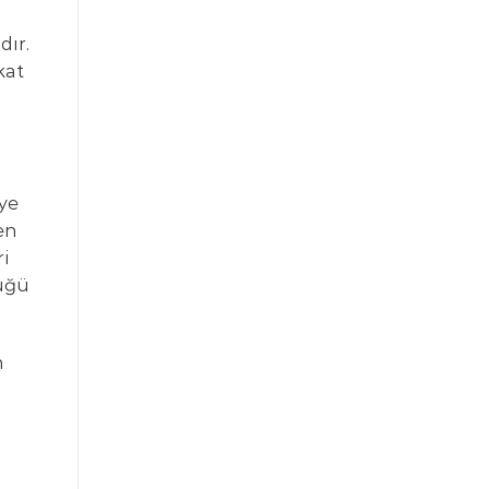
dır.
kat
iye
en
ri
üğü
n