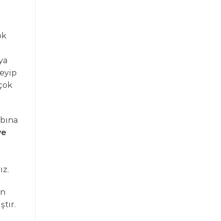
ok
ya
eyip
çok
abına
ye
ız.
on
tır.