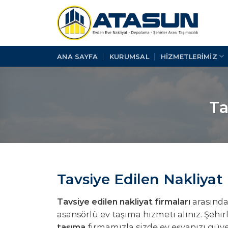
İçeriğe
atla
ANA SAYFA
KURUMSAL
HİZMETLERİMİZ
Ta
Tavsiye Edilen Nakliyat 
Tavsiye edilen nakliyat firmaları
arasında
asansörlü ev taşıma hizmeti alınız. Şehir
taşıma
firmamızla sizde ev eşyanızı güve