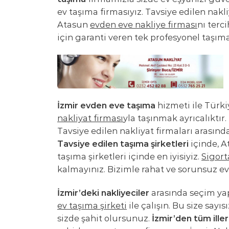
ev taşıma firmasıyız. Tavsiye edilen nakl
Atasun
evden eve nakliye firması
nı terc
için garanti veren tek profesyonel taşıma 
İzmir evden eve taşıma
hizmeti ile Türki
nakliyat firması
yla taşınmak ayrıcalıktır
Tavsiye edilen nakliyat firmaları arasında
Tavsiye edilen taşıma şirketleri
içinde, A
taşıma şirketleri içinde en iyisiyiz.
Sigort
kalmayınız. Bizimle rahat ve sorunsuz ev 
İzmir’deki nakliyeciler
arasında seçim yapa
ev taşıma şirketi
ile çalışın. Bu size sayıs
sizde şahit olursunuz.
İzmir’den tüm iller