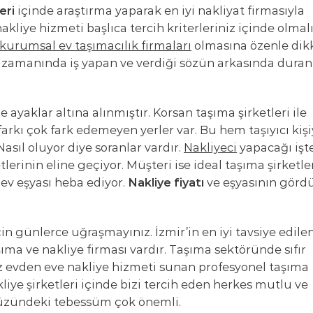
eri
içinde araştırma yaparak en iyi nakliyat firmasıyla
kliye hizmeti başlıca tercih kriterleriniz içinde olmalı
kurumsal ev taşımacılık firmaları
olmasına özenle dik
 zamanında iş yapan ve verdiği sözün arkasında duran
e ayaklar altına alınmıştır. Korsan taşıma şirketleri ile
arkı çok fark edemeyen yerler var. Bu hem taşıyıcı kiş
asıl oluyor diye soranlar vardır.
Nakliyeci
yapacağı işt
lerinin eline geçiyor. Müşteri ise ideal taşıma şirketle
e ev eşyası heba ediyor.
Nakliye fiyatı
ve eşyasının görd
çin günlerce uğraşmayınız. İzmir’in en iyi tavsiye edile
şıma ve nakliye firması vardır. Taşıma sektöründe sıfır
uz evden eve nakliye hizmeti sunan profesyonel taşıma
akliye şirketleri içinde bizi tercih eden herkes mutlu ve
 yüzündeki tebessüm çok önemli.