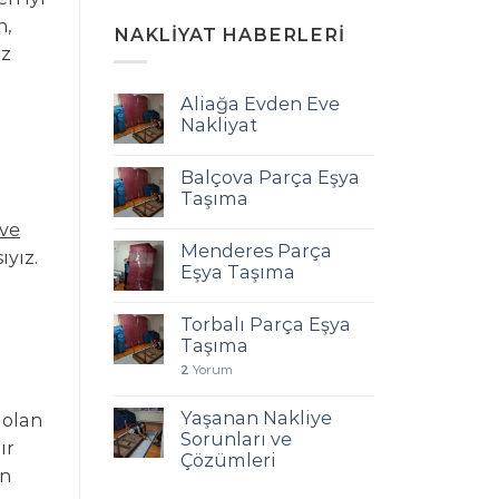
n,
NAKLIYAT HABERLERI
iz
Aliağa Evden Eve
Nakliyat
Balçova Parça Eşya
Taşıma
eve
Menderes Parça
ıyız.
Eşya Taşıma
Torbalı Parça Eşya
Taşıma
2
Yorum
Yaşanan Nakliye
 olan
Sorunları ve
ır
Çözümleri
en