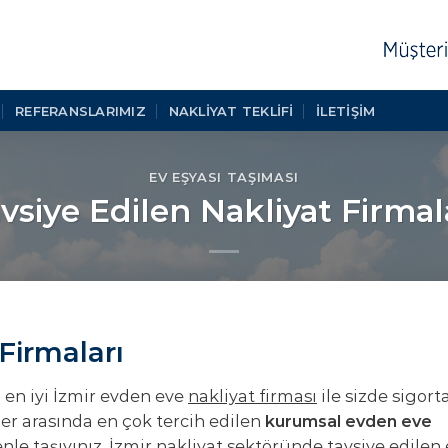
REFERANSLARIMIZ
NAKLIYAT TEKLIFI
İLETİŞİM
EV EŞYASI TAŞIMASI
vsiye Edilen Nakliyat Firmal
Firmaları
 en iyi İzmir evden eve
nakliyat firması
ile sizde sigorta
ler arasında en çok tercih edilen
kurumsal evden eve
nle taşıyınız.
İzmir nakliyat
sektöründe tavsiye edilen e