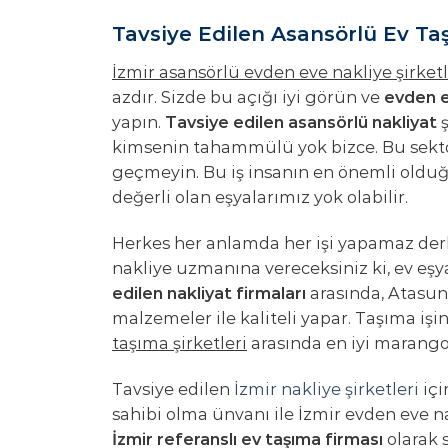
Tavsiye Edilen Asansörlü Ev Taş
İzmir asansörlü evden eve nakliye şirketl
azdır. Sizde bu açığı iyi görün ve
evden e
yapın.
Tavsiye edilen asansörlü nakliyat
ş
kimsenin tahammülü yok bizce. Bu sektör
geçmeyin. Bu iş insanın en önemli olduğ
değerli olan eşyalarımız yok olabilir.
Herkes her anlamda her işi yapamaz der
nakliye uzmanına vereceksiniz ki, ev eşy
edilen nakliyat firmaları
arasında, Atasun 
malzemeler ile kaliteli yapar. Taşıma işi
taşıma şirketleri
arasında en iyi marangoz
Tavsiye edilen
İzmir nakliye şirketleri
içi
sahibi olma ünvanı ile İzmir evden eve na
İzmir referanslı ev taşıma firması
olarak 