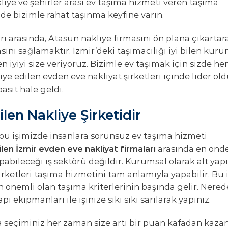
kliye ve şehirler arası ev taşıma hizmeti veren taşıma
zde bizimle rahat taşınma keyfine varın.
rı arasında, Atasun
nakliye firması
nı ön plana çıkartar
ını sağlamaktır. İzmir’deki taşımacılığı iyi bilen kuru
n iyiyi size veriyoruz. Bizimle ev taşımak için sizde h
siye edilen e
vden eve nakliyat şirketleri
içinde lider old
asit hale geldi.
en Nakliye Şirketidir
, bu işimizde insanlara sorunsuz ev taşıma hizmeti
len İzmir evden eve nakliyat firmaları
arasında en önde
pabileceği iş sektörü değildir. Kurumsal olarak alt yapı
rketleri
taşıma hizmetini tam anlamıyla yapabilir. Bu 
 önemli olan taşıma kriterlerinin başında gelir. Nered
apı ekipmanları ile işinize sıkı sıkı sarılarak yapınız.
 seçiminiz her zaman size artı bir puan kafadan kazand