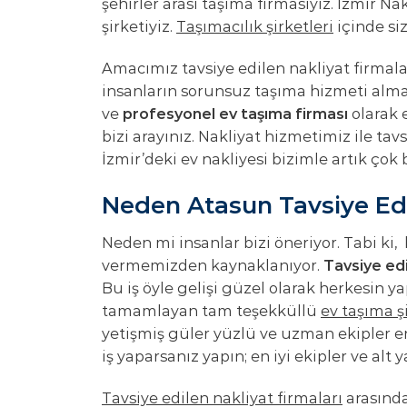
şehirler arası taşıma firmasıyız. İzmir Na
şirketiyiz.
Taşımacılık şirketleri
içinde si
Amacımız tavsiye edilen nakliyat firmala
insanların sorunsuz taşıma hizmeti almas
ve
profesyonel ev taşıma firması
olarak e
bizi arayınız. Nakliyat hizmetimiz ile tav
İzmir’deki ev nakliyesi bizimle artık çok b
Neden Atasun Tavsiye Edil
Neden mi insanlar bizi öneriyor. Tabi ki
vermemizden kaynaklanıyor.
Tavsiye edi
Bu iş öyle gelişi güzel olarak herkesin ya
tamamlayan tam teşekküllü
ev taşıma şi
yetişmiş güler yüzlü ve uzman ekipler en
iş yaparsanız yapın; en iyi ekipler ve alt y
Tavsiye edilen nakliyat firmaları
arasında