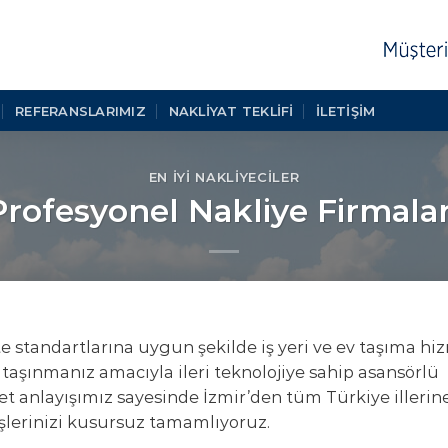
REFERANSLARIMIZ
NAKLIYAT TEKLIFI
İLETİŞİM
EN İYI NAKLIYECILER
Profesyonel Nakliye Firmalar
te standartlarına uygun şekilde iş yeri ve ev taşıma hi
 taşınmanız amacıyla ileri teknolojiye sahip asansörlü
et anlayışımız sayesinde İzmir’den tüm Türkiye illerin
 işlerinizi kusursuz tamamlıyoruz.