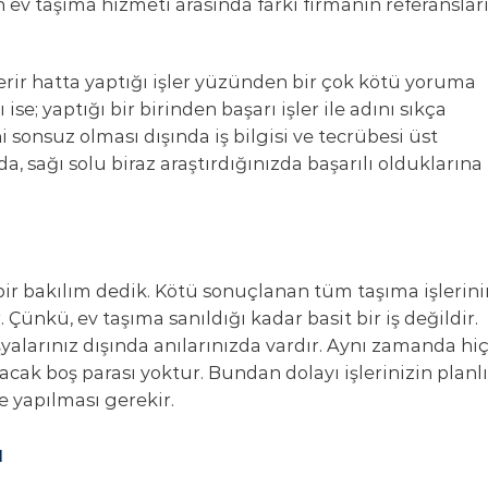
an ev taşıma hizmeti arasında farkı firmanın referanslar
verir hatta yaptığı işler yüzünden bir çok kötü yoruma
ise; yaptığı bir birinden başarı işler ile adını sıkça
 sonsuz olması dışında iş bilgisi ve tecrübesi üst
a, sağı solu biraz araştırdığınızda başarılı olduklarına
bir bakılım dedik. Kötü sonuçlanan tüm taşıma işlerini
. Çünkü, ev taşıma sanıldığı kadar basit bir iş değildir.
alarınız dışında anılarınızda vardır. Aynı zamanda hi
cak boş parası yoktur. Bundan dolayı işlerinizin planlı
e yapılması gerekir.
ı