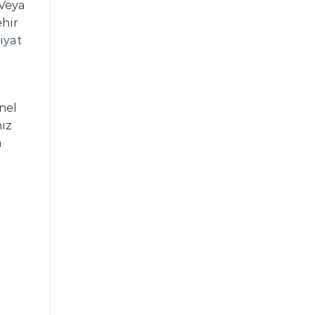
 Veya
ehir
iyat
nel
ız
a