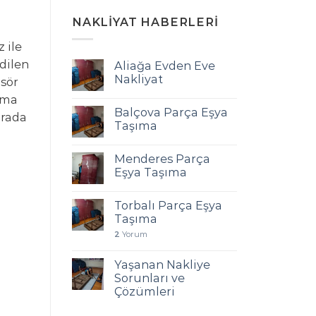
NAKLIYAT HABERLERI
 ile
edilen
Aliağa Evden Eve
Nakliyat
nsör
şıma
Balçova Parça Eşya
arada
Taşıma
Menderes Parça
Eşya Taşıma
Torbalı Parça Eşya
Taşıma
2
Yorum
Yaşanan Nakliye
Sorunları ve
Çözümleri