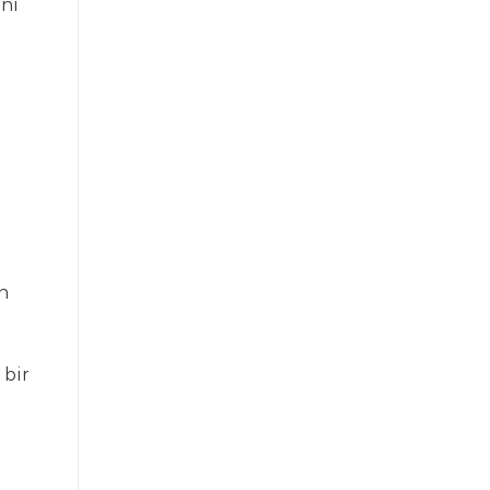
ını
n
ç
 bir