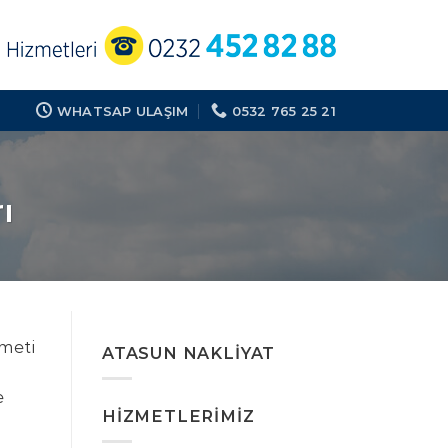
WHATSAP ULAŞIM
0532 765 25 21
ı
zmeti
ATASUN NAKLIYAT
e
HIZMETLERIMIZ