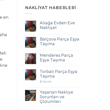
NAKLIYAT HABERLERI
ve en
Aliağa Evden Eve
Nakliyat
daha
Balçova Parça Eşya
Taşıma
teli
Menderes Parça
ze
Eşya Taşıma
dine
Torbalı Parça Eşya
Taşıma
2
Yorum
Yaşanan Nakliye
Sorunları ve
Çözümleri