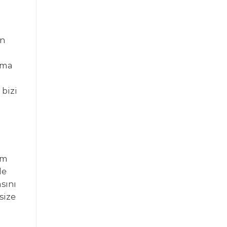
un
ıma
 bizi
m
am
le
sını
size