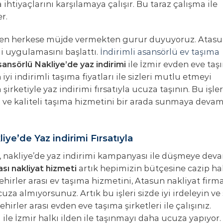
ihtiyaçlarını karşılamaya çalışır. Bu taraz çalışma ile
r.
eyen herkese müjde vermekten gurur duyuyoruz. Atas
mi uygulamasını başlattı.
İndirimli asansörlü ev taşıma
sansörlü Nakliye’de yaz indirimi
ile İzmir evden eve taş
i indirimli taşıma fiyatları ile sizleri mutlu etmeyi
rketiyle yaz indirimi fırsatıyla ucuza taşının. Bu işler
z ve kaliteli taşıma hizmetini bir arada sunmaya deva
liye’de Yaz indirimi Fırsatıyla
ti, nakliye’de yaz indirimi kampanyası ile düşmeye dev
ası nakliyat hizmeti
artık hepimizin bütçesine cazip ha
hirler arası ev taşıma hizmetini, Atasun nakliyat firma
za almıyorsunuz. Artık bu işleri sizde iyi irdeleyin ve 
hirler arası evden eve taşıma şirketleri ile çalışınız.
ile İzmir halkı ilden ile taşınmayı daha ucuza yapıyor.