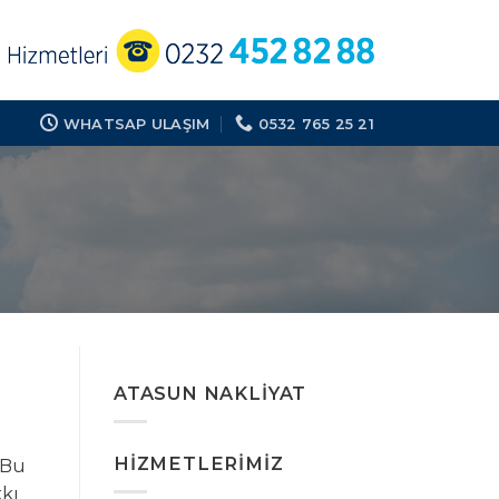
WHATSAP ULAŞIM
0532 765 25 21
ATASUN NAKLIYAT
HIZMETLERIMIZ
 Bu
kkı