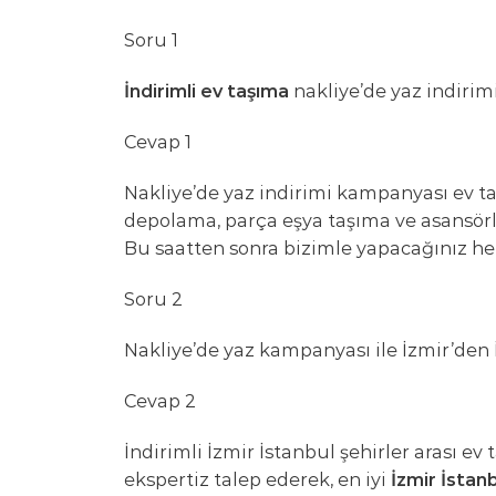
Soru 1
İndirimli ev taşıma
nakliye’de yaz indiri
Cevap 1
Nakliye’de yaz indirimi kampanyası ev taşım
depolama, parça eşya taşıma ve asansörl
Bu saatten sonra bizimle yapacağınız her t
Soru 2
Nakliye’de yaz kampanyası ile İzmir’den 
Cevap 2
İndirimli İzmir İstanbul şehirler arası e
ekspertiz talep ederek, en iyi
İzmir İstanb