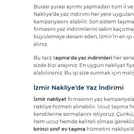
Burası şurası ayrımı yapmadan tüm il ve i
Nakliye’de yaz indirimi her yere uygulan
kampanyasını alabilir. Son sistem taşımacı
firmasını yaz indirimlerini sakın kaçırmay
büyülemeye devam eden, İzmir’in en iyi ev
alınız.
Bu tarz t
aşıma’da yaz indirimleri
her sene
sizde bizi arayınız. En uygun nakliyat fiy
alabilirsiniz. Bu işi size sunmak için ma
İzmir Nakliye’de Yaz İndirimi
İzmir nakliyat
firmasının yaz kampanyaları
nakliye hizmeti alınabilir.
Ucuz taşıma
hi
kendilerine sormalarını istiyoruz. Çünkü,
hem ucuz hemde kaliteli olması gereklidir
birinci sınıf ev taşıma
hizmetini nakliye’d