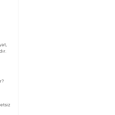
yat,
ır.
r?
etsiz