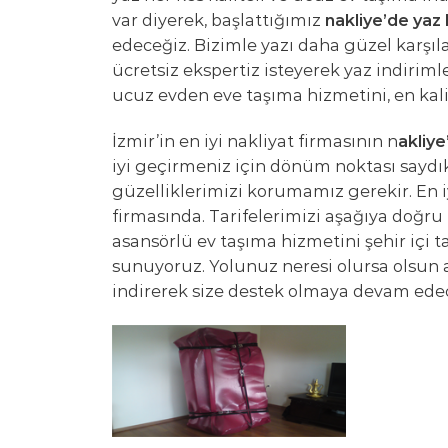
var diyerek, başlattığımız
nakliye’de yaz
edeceğiz. Bizimle yazı daha güzel karşıl
ücretsiz ekspertiz isteyerek yaz indirim
ucuz evden eve taşıma hizmetini, en kalit
İzmir’in en iyi nakliyat firmasının n
akliye
iyi geçirmeniz için dönüm noktası saydı
güzelliklerimizi korumamız gerekir. En 
firmasında. Tarifelerimizi aşağıya doğru
asansörlü ev taşıma hizmetini şehir içi ta
sunuyoruz. Yolunuz neresi olursa olsun a
indirerek size destek olmaya devam ede