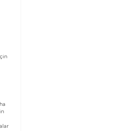
i
için
aha
in
alar