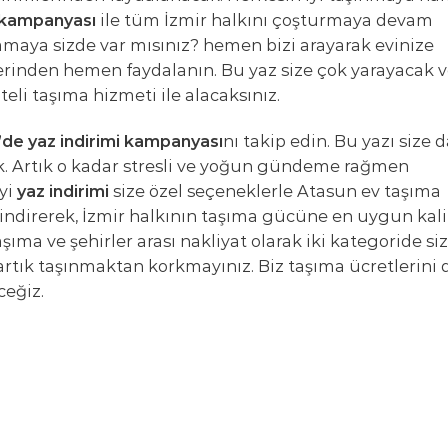
 kampanyası
ile tüm İzmir halkını çoşturmaya devam
amaya sizde var mısınız? hemen bizi arayarak evinize
lerinden hemen faydalanın. Bu yaz size çok yarayacak 
eli taşıma hizmeti ile alacaksınız.
’de yaz indirimi kampanyası
nı takip edin. Bu yazı size 
k. Artık o kadar stresli ve yoğun gündeme rağmen
iyi
yaz indirimi
size özel seçeneklerle Atasun ev taşıma
 indirerek, İzmir halkının taşıma gücüne en uygun kali
şıma ve şehirler arası nakliyat olarak iki kategoride si
rtık taşınmaktan korkmayınız. Biz taşıma ücretlerini 
ceğiz.