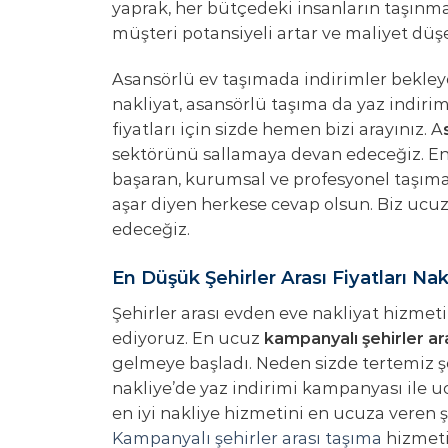
yaprak, her bütçedeki insanların taşınma 
müşteri potansiyeli artar ve maliyet düşe
Asansörlü ev taşımada indirimler bekl
nakliyat, asansörlü taşıma da yaz indiri
fiyatları için sizde hemen bizi arayınız. A
sektörünü sallamaya devan edeceğiz. En iy
başaran, kurumsal ve profesyonel taşıma şi
aşar diyen herkese cevap olsun. Biz ucu
edeceğiz.
En Düşük Şehirler Arası Fiyatları Nak
Şehirler arası evden eve nakliyat hizme
ediyoruz. En ucuz
kampanyalı şehirler ar
gelmeye başladı. Neden sizde tertemiz şe
nakliye’de yaz indirimi kampanyası ile ucu
en iyi nakliye hizmetini en ucuza veren şe
Kampanyalı şehirler arası taşıma
hizmeti 