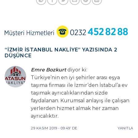
“
İZMIR İSTANBUL NAKLIYE
” YAZISINDA 2
DÜŞÜNCE
Emre Bozkurt
diyor ki:
Türkiye’nin en iyi şehirler arası eşya
taşıma firması ile İzmir’den İstabul’a ev
taşımak ayrıcalıklarından sizde
faydalanan. Kurumsal anlayış ile çalışan
yerlerden hizmet almak her zaman
ayrıcalıktır.
29 KASIM 2019 - 09:49’ DE
YANITLA