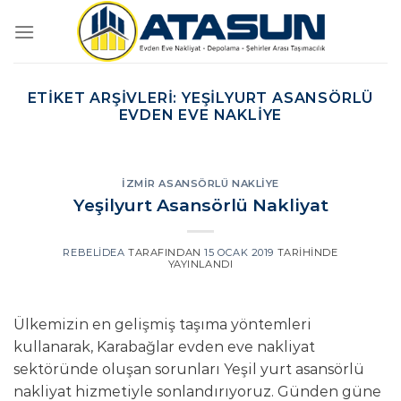
İçeriğe
atla
ETIKET ARŞIVLERI:
YEŞILYURT ASANSÖRLÜ
EVDEN EVE NAKLIYE
İZMIR ASANSÖRLÜ NAKLIYE
Yeşilyurt Asansörlü Nakliyat
REBELIDEA
TARAFINDAN
15 OCAK 2019
TARIHINDE
YAYINLANDI
Ülkemizin en gelişmiş taşıma yöntemleri
kullanarak, Karabağlar evden eve nakliyat
sektöründe oluşan sorunları Yeşil yurt asansörlü
nakliyat hizmetiyle sonlandırıyoruz. Günden güne