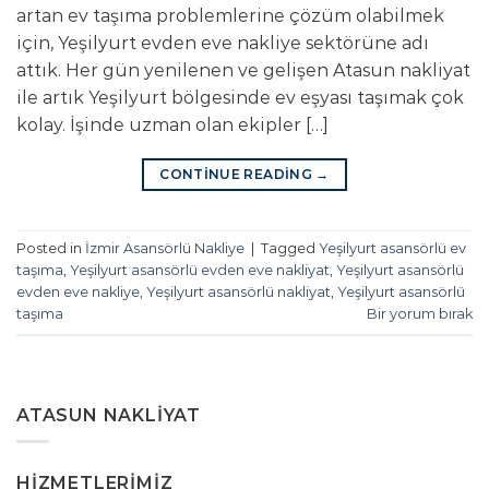
artan ev taşıma problemlerine çözüm olabilmek
için, Yeşilyurt evden eve nakliye sektörüne adı
attık. Her gün yenilenen ve gelişen Atasun nakliyat
ile artık Yeşilyurt bölgesinde ev eşyası taşımak çok
kolay. İşinde uzman olan ekipler […]
CONTINUE READING
→
Posted in
İzmir Asansörlü Nakliye
|
Tagged
Yeşilyurt asansörlü ev
taşıma
,
Yeşilyurt asansörlü evden eve nakliyat
,
Yeşilyurt asansörlü
evden eve nakliye
,
Yeşilyurt asansörlü nakliyat
,
Yeşilyurt asansörlü
taşıma
Bir yorum bırak
ATASUN NAKLIYAT
HIZMETLERIMIZ