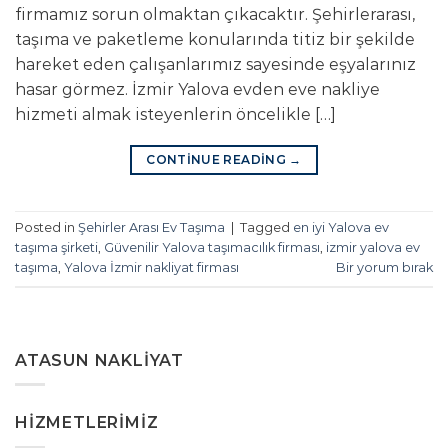
firmamız sorun olmaktan çıkacaktır. Şehirlerarası,
taşıma ve paketleme konularında titiz bir şekilde
hareket eden çalışanlarımız sayesinde eşyalarınız
hasar görmez. İzmir Yalova evden eve nakliye
hizmeti almak isteyenlerin öncelikle […]
CONTINUE READING
→
Posted in
Şehirler Arası Ev Taşıma
|
Tagged
en iyi Yalova ev
taşıma şirketi
,
Güvenilir Yalova taşımacılık firması
,
izmir yalova ev
taşıma
,
Yalova İzmir nakliyat firması
Bir yorum bırak
ATASUN NAKLIYAT
HIZMETLERIMIZ