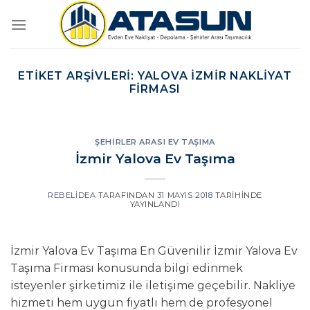
İçeriğe
atla
ETIKET ARŞIVLERI:
YALOVA İZMIR NAKLIYAT
FIRMASI
ŞEHIRLER ARASI EV TAŞIMA
İzmir Yalova Ev Taşıma
REBELIDEA
TARAFINDAN
31 MAYIS 2018
TARIHINDE
YAYINLANDI
İzmir Yalova Ev Taşıma En Güvenilir İzmir Yalova Ev
Taşıma Firması konusunda bilgi edinmek
isteyenler şirketimiz ile iletişime geçebilir. Nakliye
hizmeti hem uygun fiyatlı hem de profesyonel