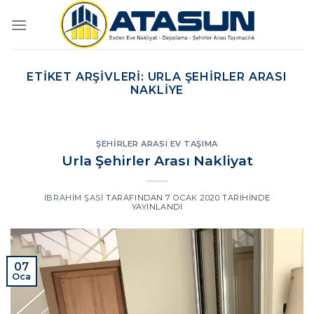
İçeriğe
atla
ETIKET ARŞIVLERI:
URLA ŞEHIRLER ARASI
NAKLIYE
ŞEHIRLER ARASI EV TAŞIMA
Urla Şehirler Arası Nakliyat
İBRAHIM ŞASI
TARAFINDAN
7 OCAK 2020
TARIHINDE
YAYINLANDI
07
Oca