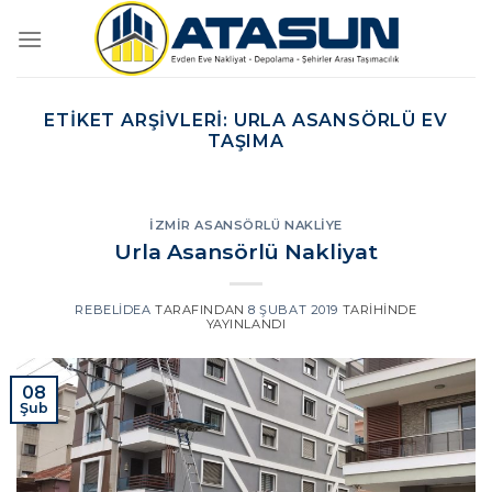
İçeriğe
atla
ETIKET ARŞIVLERI:
URLA ASANSÖRLÜ EV
TAŞIMA
İZMIR ASANSÖRLÜ NAKLIYE
Urla Asansörlü Nakliyat
REBELIDEA
TARAFINDAN
8 ŞUBAT 2019
TARIHINDE
YAYINLANDI
08
Şub