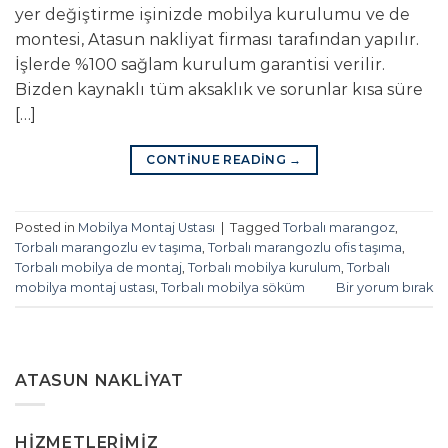
yer değiştirme işinizde mobilya kurulumu ve de
montesi, Atasun nakliyat firması tarafından yapılır.
İşlerde %100 sağlam kurulum garantisi verilir.
Bizden kaynaklı tüm aksaklık ve sorunlar kısa süre
[…]
CONTINUE READING
→
Posted in
Mobilya Montaj Ustası
|
Tagged
Torbalı marangoz
,
Torbalı marangozlu ev taşıma
,
Torbalı marangozlu ofis taşıma
,
Torbalı mobilya de montaj
,
Torbalı mobilya kurulum
,
Torbalı
mobilya montaj ustası
,
Torbalı mobilya söküm
Bir yorum bırak
ATASUN NAKLIYAT
HIZMETLERIMIZ