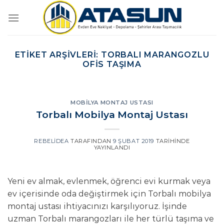
İçeriğe
atla
ETIKET ARŞIVLERI:
TORBALI MARANGOZLU
OFIS TAŞIMA
MOBILYA MONTAJ USTASI
Torbalı Mobilya Montaj Ustası
REBELIDEA
TARAFINDAN
9 ŞUBAT 2019
TARIHINDE
YAYINLANDI
Yeni ev almak, evlenmek, öğrenci evi kurmak veya
ev içerisinde oda değiştirmek için Torbalı mobilya
montaj ustası ihtiyacınızı karşılıyoruz. İşinde
uzman Torbalı marangozları ile her türlü taşıma ve