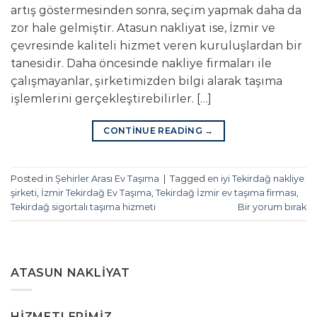
artış göstermesinden sonra, seçim yapmak daha da
zor hale gelmiştir. Atasun nakliyat ise, İzmir ve
çevresinde kaliteli hizmet veren kuruluşlardan bir
tanesidir. Daha öncesinde nakliye firmaları ile
çalışmayanlar, şirketimizden bilgi alarak taşıma
işlemlerini gerçekleştirebilirler. […]
CONTINUE READING
→
Posted in
Şehirler Arası Ev Taşıma
|
Tagged
en iyi Tekirdağ nakliye
şirketi
,
İzmir Tekirdağ Ev Taşıma
,
Tekirdağ İzmir ev taşıma firması
,
Tekirdağ sigortalı taşıma hizmeti
Bir yorum bırak
ATASUN NAKLIYAT
HIZMETLERIMIZ