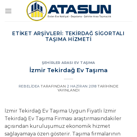
İçeriğe
atla
ETIKET ARŞIVLERI:
TEKIRDAĞ SIGORTALI
TAŞIMA HIZMETI
ŞEHIRLER ARASI EV TAŞIMA
İzmir Tekirdağ Ev Taşıma
REBELIDEA
TARAFINDAN
2 HAZIRAN 2018
TARIHINDE
YAYINLANDI
İzmir Tekirdağ Ev Taşıma Uygun Fiyatlı İzmir
Tekirdağ Ev Taşıma Firması araştırmasındakiler
açısından kuruluşumuz ekonomik hizmet
sağlayamaya özen gösterir. Taşıma firmalarının