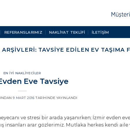
REFERANSLARIMIZ
NAKLIYAT TEKLIFI
İLETİŞİM
 ARŞIVLERI:
TAVSIYE EDILEN EV TAŞIMA 
EN İYI NAKLIYECILER
 Evden Eve Tavsiye
INDAN
9 MART 2016
TARIHINDE YAYINLANDI
eyecanı ve stresi bir arada yaşanırken; İzmir evden ev
ış insanları arar gözlerimiz. Mutlaka herkes kendi aile 