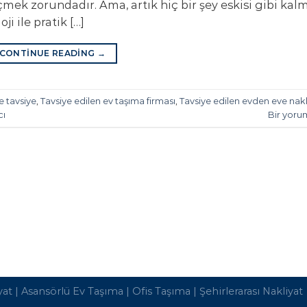
mek zorundadır. Ama, artık hiç bir şey eskisi gibi kalm
i ile pratik […]
CONTINUE READING
→
e tavsiye
,
Tavsiye edilen ev taşıma firması
,
Tavsiye edilen evden eve nakl
cı
Bir yoru
yat
|
Asansörlü Ev Taşıma
|
Ofis Taşıma
|
Şehirlerarası Nakliyat