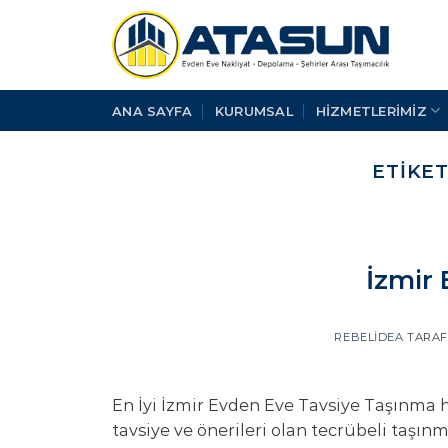
İçeriğe
atla
ANA SAYFA
KURUMSAL
HİZMETLERİMİZ
ETIKET
İzmir
REBELIDEA
TARAF
En İyi İzmir Evden Eve Tavsiye Taşınma h
tavsiye ve önerileri olan tecrübeli taşınm