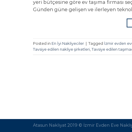
yeri bütçesine göre ev taşıma firması seç
Günden güne gelişen ve ilerleyen teknoloj
Posted in
En İyi Nakliyeciler
|
Tagged
İzmir evden ev
Tavsiye edilen nakliye şirketleri
,
Tavsiye edilen taşıma
Atasun Nakliyat 2019 ©
İzmir Evden Eve Nakli