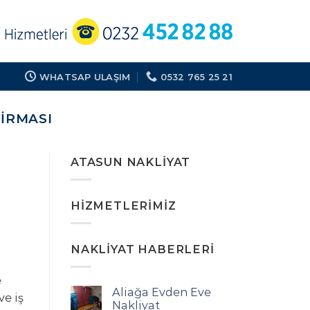
WHATSAP ULAŞIM
0532 765 25 21
FIRMASI
ATASUN NAKLIYAT
HIZMETLERIMIZ
NAKLIYAT HABERLERI
e
Aliağa Evden Eve
ve iş
Nakliyat