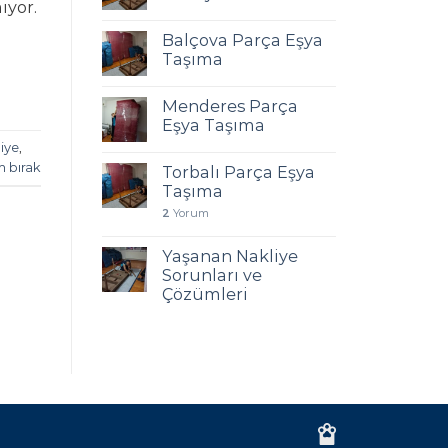
ıyor.
Balçova Parça Eşya
Taşıma
Menderes Parça
Eşya Taşıma
iye
,
m bırak
Torbalı Parça Eşya
Taşıma
2
Yorum
Yaşanan Nakliye
Sorunları ve
Çözümleri