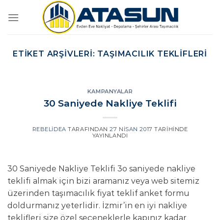
İçeriğe
atla
ETIKET ARŞIVLERI:
TAŞIMACILIK TEKLIFLERI
KAMPANYALAR
30 Saniyede Nakliye Teklifi
REBELIDEA
TARAFINDAN
27 NISAN 2017
TARIHINDE
YAYINLANDI
30 Saniyede Nakliye Teklifi 3o saniyede nakliye
teklifi almak için bizi aramanız veya web sitemiz
üzerinden taşımacılık fiyat teklif anket formu
doldurmanız yeterlidir. İzmir’in en iyi nakliye
teklifleri size özel seçeneklerle kapınız kadar