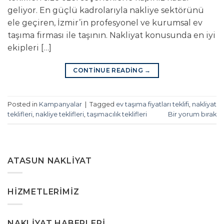
geliyor. En güçlü kadrolarıyla nakliye sektörünü
ele geçiren, İzmir’in profesyonel ve kurumsal ev
taşıma firması ile taşının. Nakliyat konusunda en iyi
ekipleri […]
CONTINUE READING
→
Posted in
Kampanyalar
|
Tagged
ev taşıma fiyatları teklifi
,
nakliyat
teklifleri
,
nakliye teklifleri
,
taşımacılık teklifleri
Bir yorum bırak
ATASUN NAKLIYAT
HIZMETLERIMIZ
NAKLIYAT HABERLERI