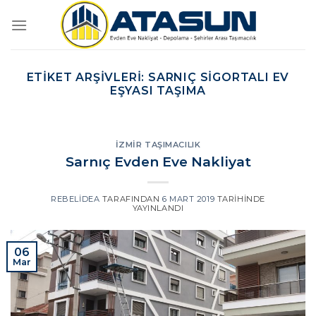
İçeriğe
atla
ETIKET ARŞIVLERI:
SARNIÇ SIGORTALI EV
EŞYASI TAŞIMA
İZMIR TAŞIMACILIK
Sarnıç Evden Eve Nakliyat
REBELIDEA
TARAFINDAN
6 MART 2019
TARIHINDE
YAYINLANDI
06
Mar