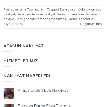
Posted in
İzmir Taşımacılık
|
Tagged
Sarnıç asansörlü evden eve
nakliyat
,
Sarnıç evden eve nakliyat
,
Sarnıç güvenilir evden eve
nakliye
,
Sarnıç şehirler arası taşıma firması
,
Sarnıç sigortalı ev
eşyası taşıma
Bir yorum bırak
ATASUN NAKLIYAT
HIZMETLERIMIZ
NAKLIYAT HABERLERI
Aliağa Evden Eve Nakliyat
Balçova Parça Eşya Taşıma