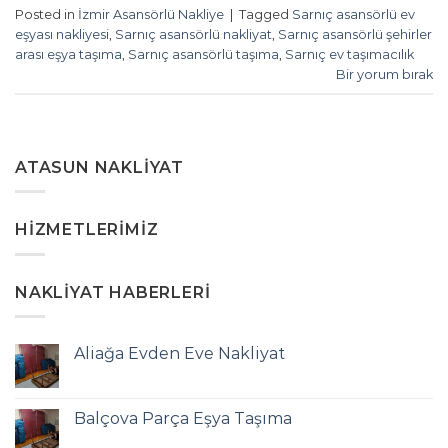
Posted in
İzmir Asansörlü Nakliye
|
Tagged
Sarnıç asansörlü ev
eşyası nakliyesi
,
Sarnıç asansörlü nakliyat
,
Sarnıç asansörlü şehirler
arası eşya taşıma
,
Sarnıç asansörlü taşıma
,
Sarnıç ev taşımacılık
Bir yorum bırak
ATASUN NAKLIYAT
HIZMETLERIMIZ
NAKLIYAT HABERLERI
Aliağa Evden Eve Nakliyat
Balçova Parça Eşya Taşıma