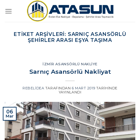
İçeriğe
atla
ETIKET ARŞIVLERI:
SARNIÇ ASANSÖRLÜ
ŞEHIRLER ARASI EŞYA TAŞIMA
İZMIR ASANSÖRLÜ NAKLIYE
Sarnıç Asansörlü Nakliyat
REBELIDEA
TARAFINDAN
6 MART 2019
TARIHINDE
YAYINLANDI
06
Mar