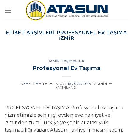
İçeriğe
atla
ETIKET ARŞIVLERI:
PROFESYONEL EV TAŞIMA
İZMIR
İZMIR TAŞIMACILIK
Profesyonel Ev Taşıma
REBELIDEA
TARAFINDAN
16 OCAK 2018
TARIHINDE
YAYINLANDI
PROFESYONEL EV TAŞIMA Profesyonel ev taşıma
hizmetimizle şehir içi evden eve nakliyat ve
İzmir’den tüm Türkiye’ye şehirler arası yük
taşımacılığı yapan, Atasun nakliye firmasını seçin.