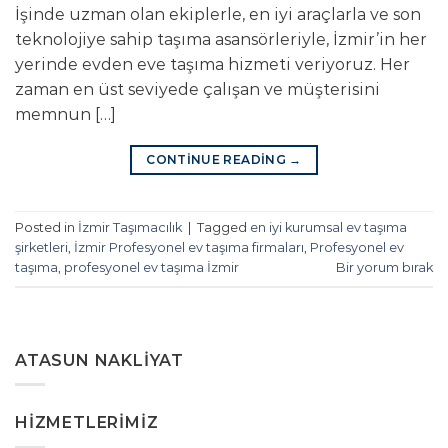
İşinde uzman olan ekiplerle, en iyi araçlarla ve son
teknolojiye sahip taşıma asansörleriyle, İzmir’in her
yerinde evden eve taşıma hizmeti veriyoruz. Her
zaman en üst seviyede çalışan ve müşterisini
memnun […]
CONTINUE READING
→
Posted in
İzmir Taşımacılık
|
Tagged
en iyi kurumsal ev taşıma
şirketleri
,
İzmir Profesyonel ev taşıma firmaları
,
Profesyonel ev
taşıma
,
profesyonel ev taşıma İzmir
Bir yorum bırak
ATASUN NAKLIYAT
HIZMETLERIMIZ