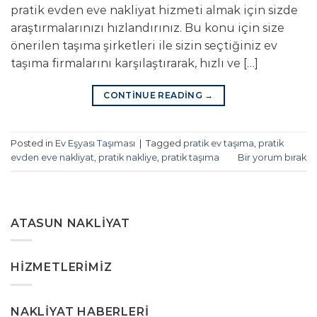
pratik evden eve nakliyat hizmeti almak için sizde
araştırmalarınızı hızlandırınız. Bu konu için size
önerilen taşıma şirketleri ile sizin seçtiğiniz ev
taşıma firmalarını karşılaştırarak, hızlı ve […]
CONTINUE READING
→
Posted in
Ev Eşyası Taşıması
|
Tagged
pratik ev taşıma
,
pratik
evden eve nakliyat
,
pratik nakliye
,
pratik taşıma
Bir yorum bırak
ATASUN NAKLIYAT
HIZMETLERIMIZ
NAKLIYAT HABERLERI