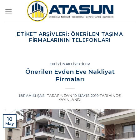
İçeriğe
atla
ETIKET ARŞIVLERI:
ÖNERILEN TAŞIMA
FIRMALARININ TELEFONLARI
EN İYI NAKLIYECILER
Önerilen Evden Eve Nakliyat
Firmaları
İBRAHIM ŞASI
TARAFINDAN
10 MAYIS 2019
TARIHINDE
YAYINLANDI
10
May