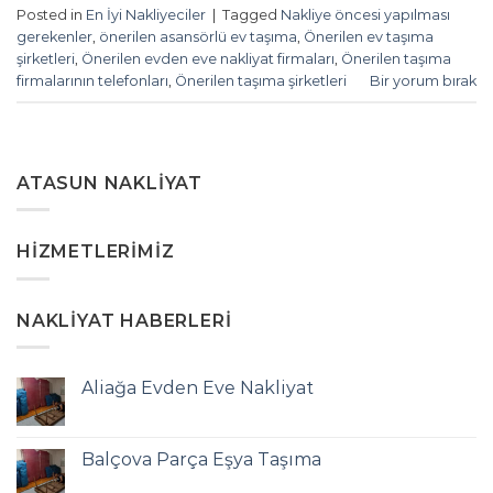
Posted in
En İyi Nakliyeciler
|
Tagged
Nakliye öncesi yapılması
gerekenler
,
önerilen asansörlü ev taşıma
,
Önerilen ev taşıma
şirketleri
,
Önerilen evden eve nakliyat firmaları
,
Önerilen taşıma
firmalarının telefonları
,
Önerilen taşıma şirketleri
Bir yorum bırak
ATASUN NAKLIYAT
HIZMETLERIMIZ
NAKLIYAT HABERLERI
Aliağa Evden Eve Nakliyat
Balçova Parça Eşya Taşıma