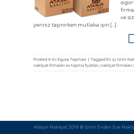
sigor
firma
ve si
yeriniz taşınırken mutlaka işin […]
Posted in
Ev Eşyası Taşıması
|
Tagged
En iyi İzmir Na
nakliyat firmaları ev taşıma fiyatları
,
nakliyat firmaları 
Atasun Nakliyat 2019 ©
İzmir Evden Eve Nakli