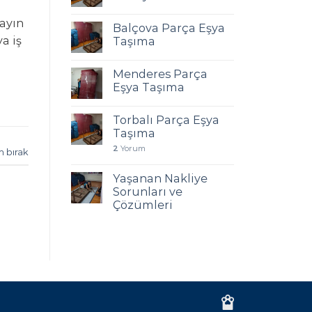
mayın
Balçova Parça Eşya
ya iş
Taşıma
Menderes Parça
Eşya Taşıma
Torbalı Parça Eşya
Taşıma
2
Yorum
m bırak
Yaşanan Nakliye
Sorunları ve
Çözümleri