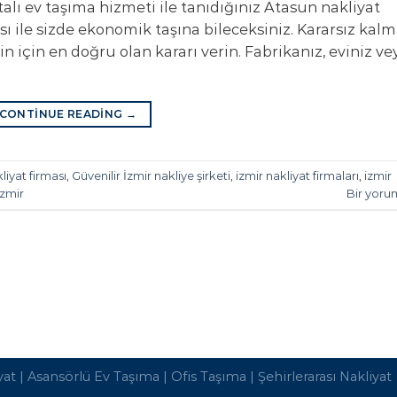
talı ev taşıma hizmeti ile tanıdığınız Atasun nakliyat
sı ile sizde ekonomik taşına bileceksiniz. Kararsız kal
zin için en doğru olan kararı verin. Fabrikanız, eviniz ve
CONTINUE READING
→
kliyat firması
,
Güvenilir İzmir nakliye şirketi
,
izmir nakliyat firmaları
,
izmir
izmir
Bir yoru
yat
|
Asansörlü Ev Taşıma
|
Ofis Taşıma
|
Şehirlerarası Nakliyat