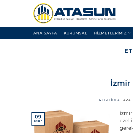
İçeriğe
atla
ANA SAYFA
KURUMSAL
HİZMETLERİMİZ
ET
İzmir 
REBELIDEA
TARAF
İzmir
09
özel 
Mar
gerek