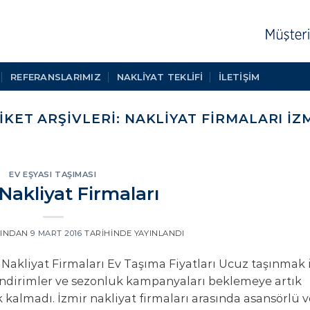
REFERANSLARIMIZ
NAKLIYAT TEKLIFI
İLETİŞİM
IKET ARŞIVLERI:
NAKLIYAT FIRMALARI IZ
EV EŞYASI TAŞIMASI
Nakliyat Firmaları
INDAN
9 MART 2016
TARIHINDE YAYINLANDI
 Nakliyat Firmaları Ev Taşıma Fiyatları Ucuz taşınmak 
indirimler ve sezonluk kampanyaları beklemeye artık
 kalmadı. İzmir nakliyat firmaları arasında asansörlü 