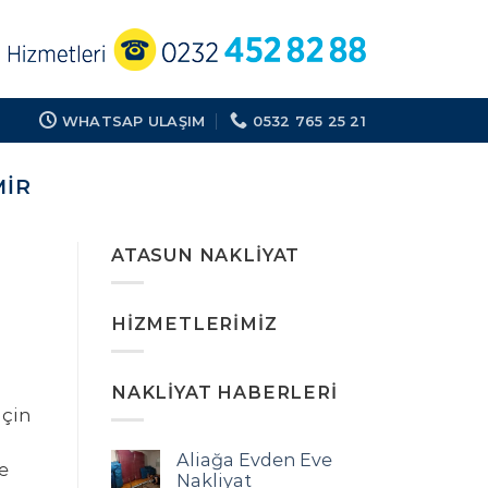
WHATSAP ULAŞIM
0532 765 25 21
MIR
ATASUN NAKLIYAT
HIZMETLERIMIZ
NAKLIYAT HABERLERI
için
Aliağa Evden Eve
ve
Nakliyat