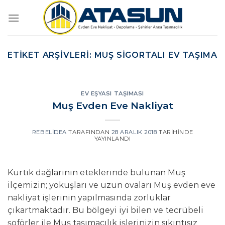
İçeriğe
atla
ETIKET ARŞIVLERI:
MUŞ SIGORTALI EV TAŞIMA
EV EŞYASI TAŞIMASI
Muş Evden Eve Nakliyat
REBELIDEA
TARAFINDAN
28 ARALIK 2018
TARIHINDE
YAYINLANDI
Kurtik dağlarının eteklerinde bulunan Muş
ilçemizin; yokuşları ve uzun ovaları Muş evden eve
nakliyat işlerinin yapılmasında zorluklar
çıkartmaktadır. Bu bölgeyi iyi bilen ve tecrübeli
şoförler ile Muş taşımacılık işlerinizin sıkıntısız