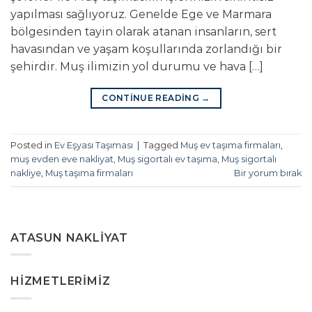
yapılması sağlıyoruz. Genelde Ege ve Marmara
bölgesinden tayin olarak atanan insanların, sert
havasından ve yaşam koşullarında zorlandığı bir
şehirdir. Muş ilimizin yol durumu ve hava […]
CONTINUE READING
→
Posted in
Ev Eşyası Taşıması
|
Tagged
Muş ev taşıma firmaları
,
muş evden eve nakliyat
,
Muş sigortalı ev taşıma
,
Muş sigortalı
nakliye
,
Muş taşıma firmaları
Bir yorum bırak
ATASUN NAKLIYAT
HIZMETLERIMIZ