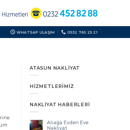
WHATSAP ULAŞIM
0532 765 25 21
U
ATASUN NAKLIYAT
HIZMETLERIMIZ
NAKLIYAT HABERLERI
rine
Aliağa Evden Eve
özüm
Nakliyat