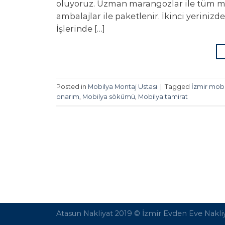
oluyoruz. Uzman marangozlar ile tüm mob
ambalajlar ile paketlenir. İkinci yerinizd
İşlerinde […]
Posted in
Mobilya Montaj Ustası
|
Tagged
İzmir mobi
onarım
,
Mobilya sökümü
,
Mobilya tamirat
Atasun Nakliyat 2019 ©
İzmir Evden Eve Nakli