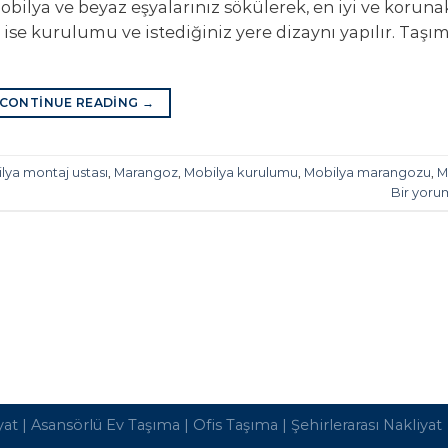
ilya ve beyaz eşyalarınız sökülerek, en iyi ve korunak
e ise kurulumu ve istediğiniz yere dizaynı yapılır. Taşı
CONTINUE READING
→
lya montaj ustası
,
Marangoz
,
Mobilya kurulumu
,
Mobilya marangozu
,
M
Bir yoru
yat
|
Asansörlü Ev Taşıma
|
Ofis Taşıma
|
Şehirlerarası Nakliyat