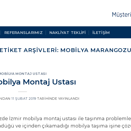
REFERANSLARIMIZ
NAKLIYAT TEKLIFI
İLETİŞİM
ETIKET ARŞIVLERI:
MOBILYA MARANGOZ
MOBILYA MONTAJ USTASI
obilya Montaj Ustası
INDAN
11 ŞUBAT 2019
TARIHINDE YAYINLANDI
nizde İzmir mobilya montaj ustası ile taşınma problemle
şündüğü ve içinden çıkamadığı mobilya taşıma işine ç