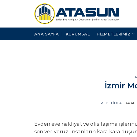
İçeriğe
atla
ANA SAYFA
KURUMSAL
HİZMETLERİMİZ
İzmir M
REBELIDEA
TARAF
Evden eve nakliyat ve ofis taşıma işleri
son veriyoruz. İnsanların kara kara dü