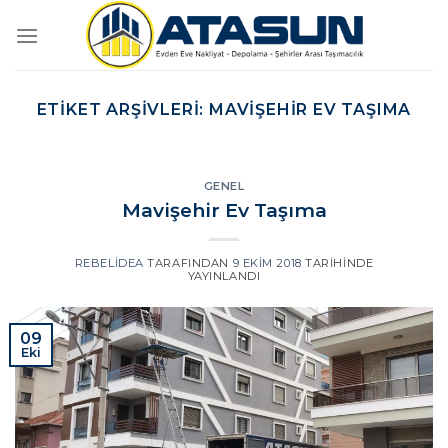
İçeriğe
atla
ETIKET ARŞIVLERI:
MAVIŞEHIR EV TAŞIMA
GENEL
Mavişehir Ev Taşıma
REBELIDEA
TARAFINDAN
9 EKIM 2018
TARIHINDE
YAYINLANDI
09
Eki