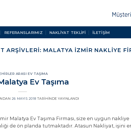
REFERANSLARIMIZ
NAKLIYAT TEKLIFI
İLETİŞİM
ET ARŞIVLERI:
MALATYA İZMIR NAKLIYE FI
EHIRLER ARASI EV TAŞIMA
 Malatya Ev Taşıma
INDAN
26 MAYIS 2018
TARIHINDE YAYINLANDI
zmir Malatya Ev Taşıma Firması, size en uygun nakliye
ği de ön planda tutmaktadır. Atasun Nakliyat, işini en