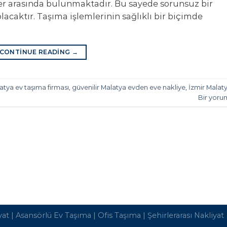
ler arasında bulunmaktadır. Bu sayede sorunsuz bir
acaktır. Taşıma işlemlerinin sağlıklı bir biçimde
CONTINUE READING
→
latya ev taşıma firması
,
güvenilir Malatya evden eve nakliye
,
İzmir Malat
Bir yoru
yat
|
Asansörlü Ev Taşıma
|
Ofis Taşıma
|
Şehirlerarası Nakliyat