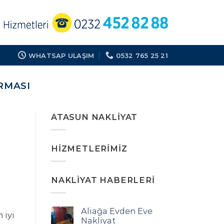
WHATSAP ULAŞIM
0532 765 25 21
RMASI
ATASUN NAKLIYAT
HIZMETLERIMIZ
NAKLIYAT HABERLERI
Aliağa Evden Eve
 iyi
Nakliyat