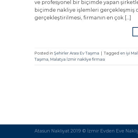
ve profesyonel bir biçimde yapan şirket
biçimde nakliye işlemleri gerçekleşmiş ol
gerçekleştirilmesi, firmanın en çok […]
Posted in
Şehirler Arası Ev Taşıma
|
Tagged
en iyi Ma
Taşıma
,
Malatya İzmir nakliye firması
Atasun Nakliyat 2019 ©
İzmir Evden Eve Nakli