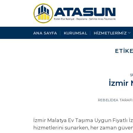
İçeriğe
atla
ANA SAYFA
KURUMSAL
HİZMETLERİMİZ
ETIK
Ş
İzmir
REBELIDEA
TARAF
İzmir Malatya Ev Taşıma Uygun Fiyatlı İ
hizmetlerini sunarken, her zaman güvenli