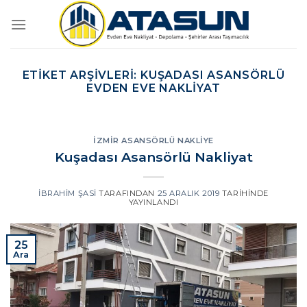
İçeriğe
atla
ETIKET ARŞIVLERI:
KUŞADASI ASANSÖRLÜ
EVDEN EVE NAKLIYAT
İZMIR ASANSÖRLÜ NAKLIYE
Kuşadası Asansörlü Nakliyat
İBRAHIM ŞASI
TARAFINDAN
25 ARALIK 2019
TARIHINDE
YAYINLANDI
25
Ara