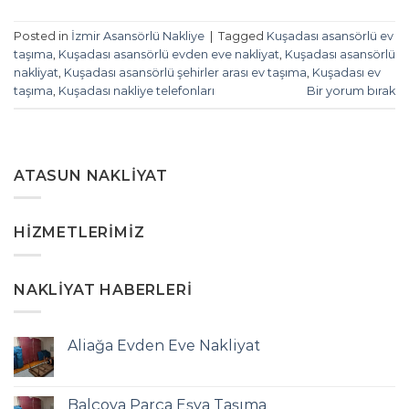
Posted in
İzmir Asansörlü Nakliye
|
Tagged
Kuşadası asansörlü ev
taşıma
,
Kuşadası asansörlü evden eve nakliyat
,
Kuşadası asansörlü
nakliyat
,
Kuşadası asansörlü şehirler arası ev taşıma
,
Kuşadası ev
taşıma
,
Kuşadası nakliye telefonları
Bir yorum bırak
ATASUN NAKLIYAT
HIZMETLERIMIZ
NAKLIYAT HABERLERI
Aliağa Evden Eve Nakliyat
Balçova Parça Eşya Taşıma